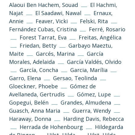
Alaoui Ben Hachem, Souad
El Hachmi,
Najat
El Saadawi, Nawal
Ernaux,
Annie
Feaver, Vicki
Felski, Rita
Fernández Cubas, Cristina
Ferré, Rosario
Forest Tarrat, Eva
Freitas, Angélica
Friedan, Betty
Garbayo Maeztu,
Maite
Garcés, Marina
García
Morales, Adelaida
García Valdés, Olvido
García, Concha
Garcia, Marília
Garro, Elena
Gersao, Teolinda
Gloeckner, Phoebe
Gómez de
Avellaneda, Gertrudis
Gómez, Lupe
Gopegui, Belén
Grandes, Almudena
Guasch, Anna Maria
Guerra, Wendy
Haraway, Donna
Harding Davis, Rebecca
Herrada de Hohenbourg
Hildegarda
de Bingen
Hilst, Hilda
Hilst, Hilda