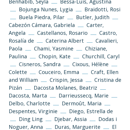
Benhabib, Seyla
Bessa-Luís, Agustina
Bojunga Nunes, Lygia
Braidotti, Rosi
Buela Piedra, Pilar
Butler, Judith
Cabezón Cámara, Gabriela
Carter,
Angela
Castellanos, Rosario
Castro,
Rosalía de
Caterina Albert
Cavalieri,
Paola
Chami, Yasmine
Chiziane,
Paulina
Chopin, Kate
Churchill, Caryl
Cisneros, Sandra
Cixous, Hélène
Colette
Couceiro, Emma
Craft, Ellen
and William
Crispin, Jessa
Cristina de
Pizán
Dacosta Molanes, Beatriz
Dacosta, Marta
Darrieussecq, Marie
Delbo, Charlotte
Dermoût, Maria
Despentes, Virginie
Diego, Estrella de
Ding Ling
Djebar, Assia
Dodas i
Noguer, Anna
Duras, Marguerite
El