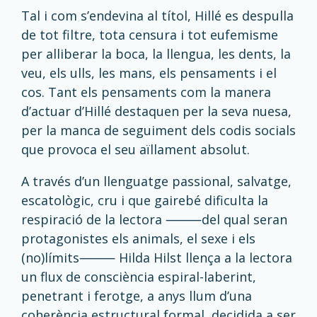
Tal i com s’endevina al títol, Hillé es despulla
de tot filtre, tota censura i tot eufemisme
per alliberar la boca, la llengua, les dents, la
veu, els ulls, les mans, els pensaments i el
cos. Tant els pensaments com la manera
d’actuar d’Hillé destaquen per la seva nuesa,
per la manca de seguiment dels codis socials
que provoca el seu aïllament absolut.
A través d’un llenguatge passional, salvatge,
escatològic, cru i
que gairebé dificulta la
respiració
de la lectora
⸻
del qual seran
protagonistes els animals, el sexe i els
(no)límits
⸻
Hilda Hilst llença a la lectora
un flux de consciència espiral-laberint,
penetrant i ferotge, a anys llum d’una
coherència estructural formal, decidida a ser