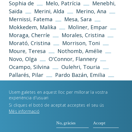
Sophia de
Melo, Patrícia
Menebhi,
Saïda
Merini, Alda
Merino, Ana
Política de privacitat
Avís legal
Mernissi, Fatema
Mesa, Sara
Mokkedem, Malika
Moliner, Empar
Política de galetes
Moraga, Cherríe
Morales, Cristina
Morató, Cristina
Morrison, Toni
Moure, Teresa
Nothomb, Amélie
Desenvolupament web
Estudi Llimona
Novo, Olga
O'Connor, Flannery
Ocampo, Silvina
Oulehri, Touria
Pallarés, Pilar
Pardo Bazán, Emilia
París Leza, Mertxe
Pascual Söderbaum,
Caterina
Pato, Chus
Peri Rossi,
Usem galetes en aquest lloc per millorar la vostra
experiència d'usuari
Cristina
Perkins Gilman, Charlotte
Si cliques el botó de aceptat acceptes el seu ús
Piñon, Nélida
Pizarnik, Alejandra
Més informació
Plath, Silvia
Poniatowska, Elena
Pozo
Garza, Luz
Queiroz, Rachel de
No, gràcies
Accept
Queizán, María Xosé
Reimóndez, María