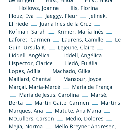
Hollows, Joanne
Ilis, Florina
Illouz, Eva
Jaeggy, Fleur
Jelinek,
Elfriede
Juana Inés de la Cruz
(CC-BY-NC-SA 3.0)
Kofman, Sarah
Krimer, María Inés
Tornar a dalt
Laforet, Carmen
Laurens, Camille
Le
Si no s’indica altra cosa, els textos i imatges
Guin, Ursula K.
Lejeune, Claire
d’aquest web es publiquen sota llicència
Liddell, Angélica
Liddell, Angélica
Creative Commons 3.0 de Reconeixement-
NoComercial-CompartirIgual (cc-by-nc-sa
Lispector, Clarice
Lledó, Eulália
3.0)
Lopes, Adília
Machado, Gilka
Maillard, Chantal
Mansour, Joyce
Informació i normes
Marçal, Maria-Mercè
Maria de França
Maria de Jesus, Carolina
Marsé,
Berta
Martín Gaite, Carmen
Martins
Marques, Ana
Matute, Ana María
McCullers, Carson
Medio, Dolores
Mejía, Norma
Mello Breyner Andresen,