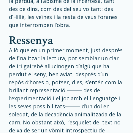
la pèrdua, a l’abisme de la incertesa, tant
des de dins, com des del seu voltant: des
d’
Hillé
, les veïnes i la resta de veus foranes
que interrompen l’obra.
ressenya
Allò que en un primer moment, just després
de finalitzar la lectura, pot semblar un clar
deliri gairebé al·lucinogen d’algú que ha
perdut el seny, ben aviat, després d’un
repòs d’hores o, potser, dies, s’entén com la
brillant representació
⸻
des de
l’experimentació i el joc amb el llenguatge i
les seves possibilitats
⸻
d’un dol en
soledat, de la decadència animalitzada de la
carn. No obstant això, l’esquelet del text no
deixa de ser un vòmit introspectiu de