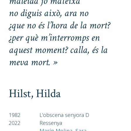
maleïda jo mateixa
no diguis això, ara no
¿que no és l’hora de la mort?
¿per què m’interromps en
aquest moment? calla, és la
meva mort.
»
Hilst, Hilda
1982
L’obscena senyora D
2022
Ressenya
Marín Molina, Sara