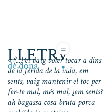
«
(...)
et vaig voler tocar a dins
de la ferida de la vida, em
sents, vaig mantenir el toc per
fer-te mal, més mal, ¿em sents?
ah bagassa cosa bruta porca