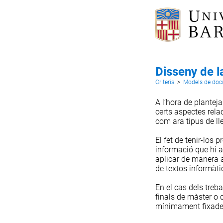
Disseny de l
Criteris
>
Models de do
A l’hora de plantej
certs aspectes rela
com ara
tipus de ll
El fet de tenir-los
informació que hi a
aplicar de manera 
de textos informàti
En el cas dels treba
finals de màster o d
mínimament fixade