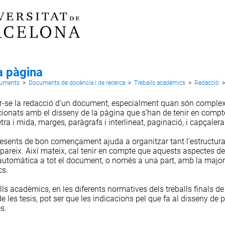
a pàgina
cuments
>
Documents de docència i de recerca
>
Treballs acadèmics
>
Redacció
>
ar-se la redacció d’un document, especialment quan són complexos
cionats amb el disseny de la pàgina que s’han de tenir en compte
etra i mida
,
marges
,
paràgrafs i interlineat
,
paginació
, i
capçalera
 presents de bon començament ajuda a organitzar tant l’estructura
pareix. Així mateix, cal tenir en compte que aquests aspectes d
automàtica a tot el document, o només a una part, amb la majo
cs.
lls acadèmics, en les diferents normatives dels treballs finals de 
e les tesis, pot ser que les indicacions pel que fa al disseny de 
s.