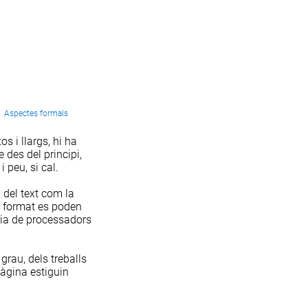
Aspectes formals
 i llargs, hi ha
 des del principi,
 i peu
, si cal.
 del text com la
e format es poden
ria de processadors
grau, dels treballs
pàgina estiguin