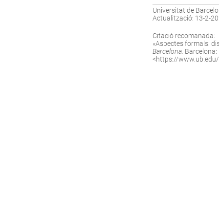
Universitat de Barcelo
Actualització: 13-2-2
Citació recomanada:
«Aspectes formals: diss
Barcelona.
Barcelona: U
<
https://www.ub.edu/ll