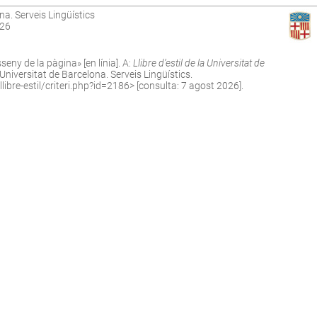
na. Serveis Lingüístics
026
eny de la pàgina» [en línia]. A:
Llibre d’estil de la Universitat de
niversitat de Barcelona. Serveis Lingüístics.
ibre-estil/criteri.php?id=2186
> [consulta: 7 agost 2026].