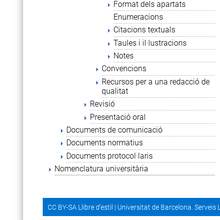
Format dels apartats
Enumeracions
Citacions textuals
Taules i il·lustracions
Notes
Convencions
Recursos per a una redacció de
qualitat
Revisió
Presentació oral
Documents de comunicació
Documents normatius
Documents protocol·laris
Nomenclatura universitària
CC BY-SA Llibre d’estil
|
Universitat de Barcelona. Serveis 