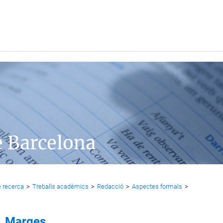
e Barcelona
 recerca
>
Treballs acadèmics
>
Redacció
>
Aspectes formals
>
Marges