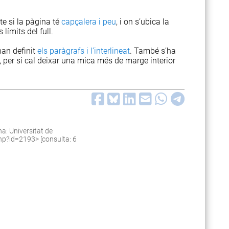
pte si la pàgina té
capçalera i peu
, i on s’ubica la
 límits del full.
han definit
els paràgrafs i l’interlineat
. També s’ha
, per si cal deixar una mica més de marge interior
a: Universitat de
.php?id=2193
> [consulta: 6