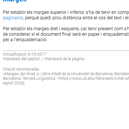
Per establir els marges superior i inferior, s’ha de tenir en com
paginació
, perquè quedi prou distància entre el cos del text i els
Per establir els marges dret i esquerre, cal tenir present com s’
de considerar si el document final serà en paper i enquadernat
per a l’enquadernació.
Actualització: 6-10-2017
Impressió del capítol
|
Impressió de la pàgina
Citació recomanada:
«Marges» [en línia]. A:
Llibre d’estil de la Universitat de Barcelona.
Barcelon
Barcelona. Serveis Lingüístics. <
https://www.ub.edu/llibre-estil/criteri
agost 2026].