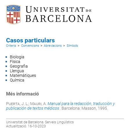
Casos particulars
Criteris
>
Convencions
>
Abreviacions
>
Símbols
Biologia
Física
Geografia
Llengua
Matemàtiques
Química
Més informació
Puerta
, J. L.;
Mauri
, A.
Manual para la redacción
,
traducción y
publicación de textos médicos
. Barcelona: Masson, 1995.
Universitat de Barcelona. Serveis Lingüístics
Actualització: 16-10-2023