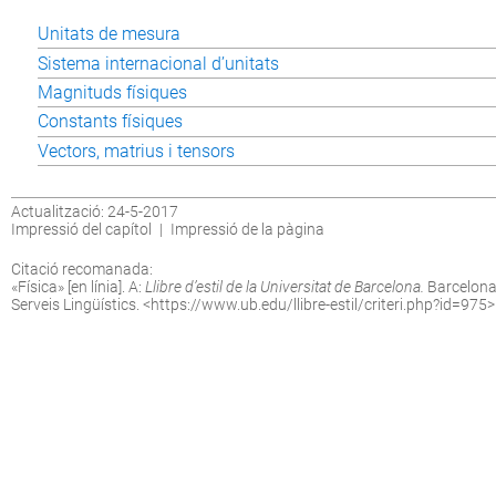
Unitats de mesura
Sistema internacional d’unitats
Magnituds físiques
Constants físiques
Vectors, matrius i tensors
Actualització: 24-5-2017
Impressió del capítol
|
Impressió de la pàgina
Citació recomanada:
«Física» [en línia]. A:
Llibre d’estil de la Universitat de Barcelona.
Barcelona:
Serveis Lingüístics. <
https://www.ub.edu/llibre-estil/criteri.php?id=975
>