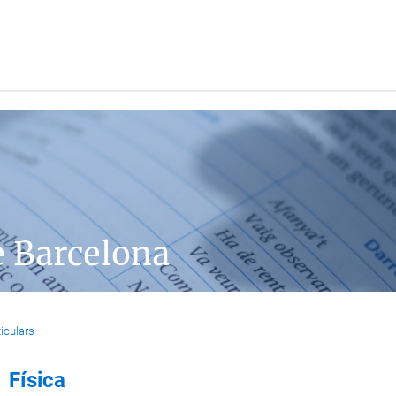
e Barcelona
iculars
Física