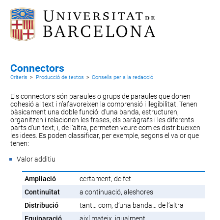
Connectors
Criteris
>
Producció de textos
>
Consells per a la redacció
Els connectors són paraules o grups de paraules que donen
cohesió al text i n’afavoreixen la comprensió i llegibilitat. Tenen
bàsicament una doble funció: d’una banda, estructuren,
organitzen i relacionen les frases, els paràgrafs i les diferents
parts d’un text; i, de l’altra, permeten veure com es distribueixen
les idees. Es poden classificar, per exemple, segons el valor que
tenen:
Valor additiu
Ampliació
certament, de fet
Continuïtat
a continuació, aleshores
Distribució
tant… com, d’una banda… de l’altra
Equiparació
així mateix, igualment