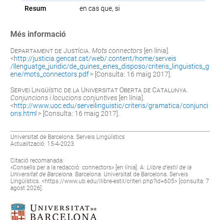
Resum
en cas que, si
Més informació
Departament de Justícia
.
Mots connectors
[en línia].
<
http://justicia.gencat.cat/web/.content/home/serveis
/llenguatge_juridic/de_quines_eines_disposo/criteris_linguistics_g
ene/mots_connectors.pdf
> [Consulta: 16 maig 2017].
Servei Lingüístic de la Universitat Oberta de Catalunya
.
Conjuncions i locucions conjuntives
[en línia].
<
http://www.uoc.edu/serveilinguistic/criteris/gramatica/conjunci
ons.html
> [Consulta: 16 maig 2017].
Universitat de Barcelona. Serveis Lingüístics
Actualització: 15-4-2023
Citació recomanada:
«Consells per a la redacció: connectors» [en línia]. A:
Llibre d’estil de la
Universitat de Barcelona.
Barcelona: Universitat de Barcelona. Serveis
Lingüístics. <
https://www.ub.edu/llibre-estil/criteri.php?id=605
> [consulta: 7
agost 2026].