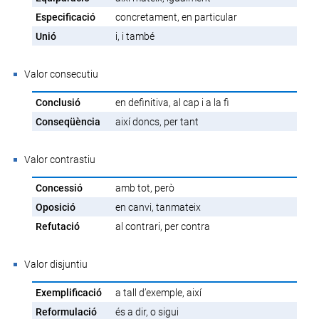
Especificació
concretament, en particular
Unió
i, i també
Valor consecutiu
Conclusió
en definitiva, al cap i a la fi
Conseqüència
així doncs, per tant
Valor contrastiu
Concessió
amb tot, però
Oposició
en canvi, tanmateix
Refutació
al contrari, per contra
Valor disjuntiu
Exemplificació
a tall d’exemple, així
Reformulació
és a dir, o sigui