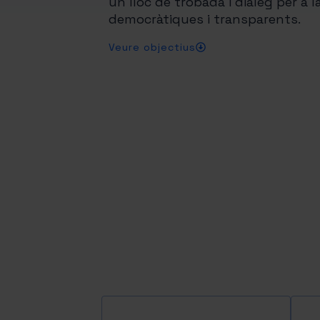
un lloc de trobada i diàleg per a 
democràtiques i transparents.
Veure objectius