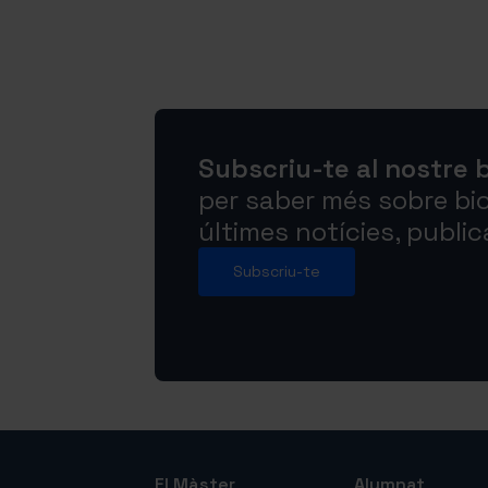
Subscriu-te al nostre b
per saber més sobre bio
últimes notícies, publi
Subscriu-te
El Màster
Alumnat