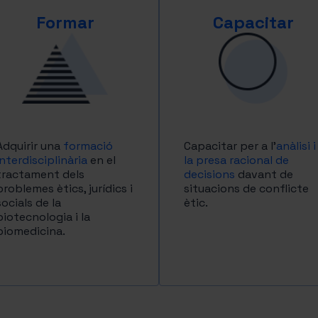
Formar
Capacitar
Adquirir una
formació
Capacitar per a l’
anàlisi i
interdisciplinària
en el
la presa racional de
tractament dels
decisions
davant de
problemes ètics, jurídics i
situacions de conflicte
socials de la
ètic.
biotecnologia i la
biomedicina.