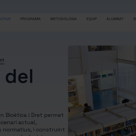
CTIUS
PROGRAMA
METODOLOGIA
EQUIP
ALUMNAT
B
 del
en Bioètica i Dret permet
cenari actual,
 normatius, i construint