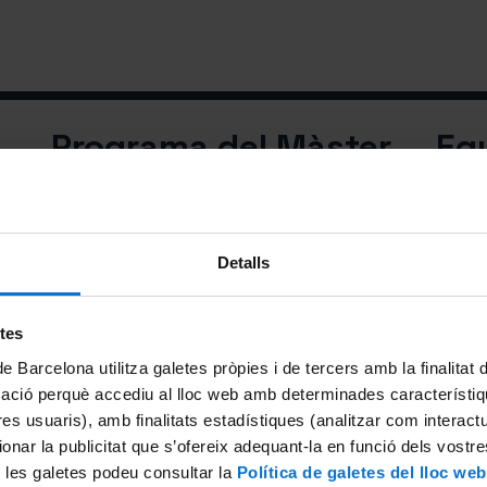
Programa del Màster
Eq
2 cursos amb un total de 8 unitats i un Treball de Fi
Conegu
de Màster, que atorguen 120 crèdits ECTS en
M'int
total.
eixi
M'interessa
Detalls
etes
de Barcelona utilitza galetes pròpies i de tercers amb la finalitat
mació perquè accediu al lloc web amb determinades característiq
tres usuaris), amb finalitats estadístiques (analitzar com interac
s
ionar la publicitat que s’ofereix adequant-la en funció dels vostr
 les galetes podeu consultar la
Política de galetes del lloc web