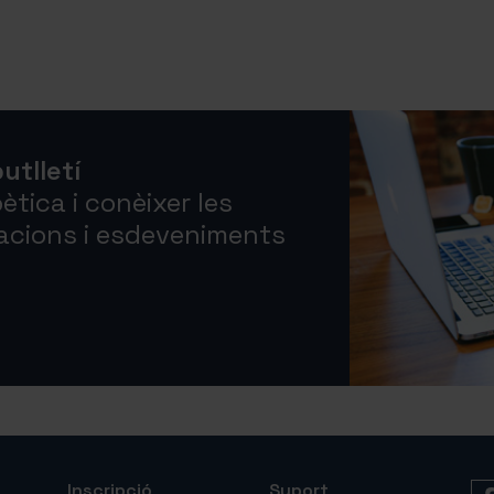
utlletí
ètica i conèixer les
cacions i esdeveniments
Inscripció
Suport