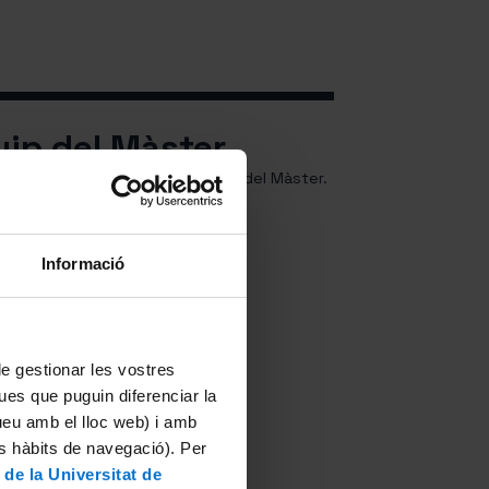
uip del Màster
i el professorat que forma part del Màster.
eressa
Informació
 de gestionar les vostres
ues que puguin diferenciar la
tueu amb el lloc web) i amb
es hàbits de navegació). Per
 de la Universitat de