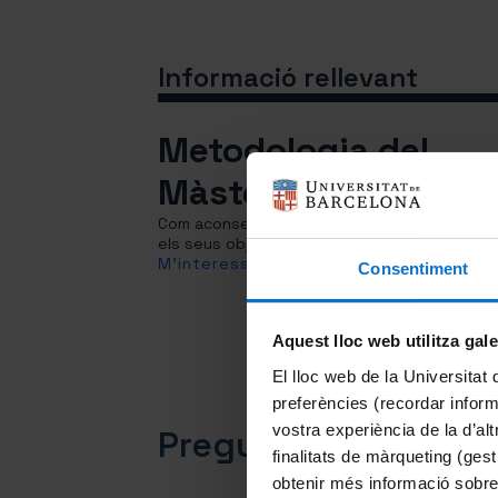
Informació rellevant
Metodologia del
Màster
Com aconseguim que el nostre alumnat assol
els seus objectius.
M'interessa
Consentiment
Aquest lloc web utilitza gal
El lloc web de la Universitat 
preferències (recordar infor
vostra experiència de la d’al
Preguntes freqüent
finalitats de màrqueting (gest
obtenir més informació sobre