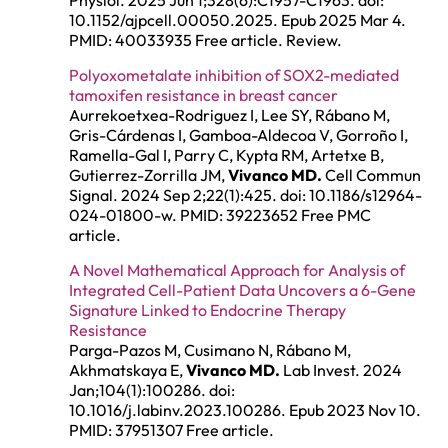
10.1152/ajpcell.00050.2025. Epub 2025 Mar 4.
PMID: 40033935 Free article. Review.
Polyoxometalate inhibition of SOX2-mediated
tamoxifen resistance in breast cancer
Aurrekoetxea-Rodriguez I, Lee SY, Rábano M,
Gris-Cárdenas I, Gamboa-Aldecoa V, Gorroño I,
Ramella-Gal I, Parry C, Kypta RM, Artetxe B,
Gutierrez-Zorrilla JM,
Vivanco MD.
Cell Commun
Signal. 2024 Sep 2;22(1):425. doi: 10.1186/s12964-
024-01800-w. PMID: 39223652 Free PMC
article.
A Novel Mathematical Approach for Analysis of
Integrated Cell-Patient Data Uncovers a 6-Gene
Signature Linked to Endocrine Therapy
Resistance
Parga-Pazos M, Cusimano N, Rábano M,
Akhmatskaya E,
Vivanco MD.
Lab Invest. 2024
Jan;104(1):100286. doi:
10.1016/j.labinv.2023.100286. Epub 2023 Nov 10.
PMID: 37951307 Free article.