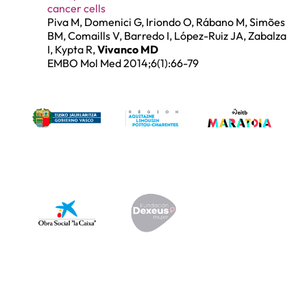
cancer cells
Piva M, Domenici G, Iriondo O, Rábano M, Simões
BM, Comaills V, Barredo I, López-Ruiz JA, Zabalza
I, Kypta R,
Vivanco MD
EMBO Mol Med 2014;6(1):66-79