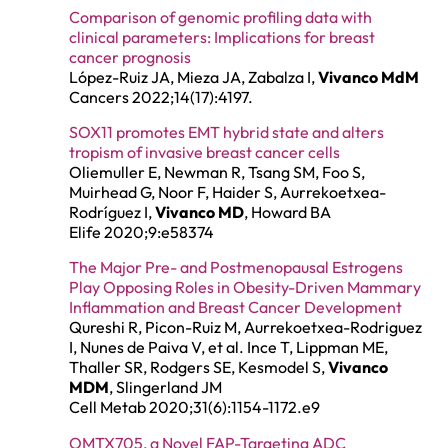
Comparison of genomic profiling data with
clinical parameters: Implications for breast
cancer prognosis
López-Ruiz JA, Mieza JA, Zabalza I,
Vivanco MdM
Cancers 2022;14(17):4197.
SOX11 promotes EMT hybrid state and alters
tropism of invasive breast cancer cells
Oliemuller E, Newman R, Tsang SM, Foo S,
Muirhead G, Noor F, Haider S, Aurrekoetxea-
Rodríguez I,
Vivanco MD
, Howard BA
Elife 2020;9:e58374
The Major Pre- and Postmenopausal Estrogens
Play Opposing Roles in Obesity-Driven Mammary
Inflammation and Breast Cancer Development
Qureshi R, Picon-Ruiz M, Aurrekoetxea-Rodriguez
I, Nunes de Paiva V, et al. Ince T, Lippman ME,
Thaller SR, Rodgers SE, Kesmodel S,
Vivanco
MDM
, Slingerland JM
Cell Metab 2020;31(6):1154-1172.e9
OMTX705, a Novel FAP-Targeting ADC