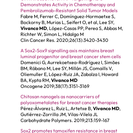
Demonstrates Activity in Chemotherapy and
Pembrolizumab-Resistant Solid Tumor Models
Fabre M, Ferrer C, Domínguez-Hormaetxe S,
Bockorny B, Murias L, Seifert O, et al, Lee SY,
Vivanco MD
, López-Casas PP, Perea S, Abbas M,
Richter W, Simon L, Hidalgo M
Clin Cancer Res. 2020;26(13):3420-3430
A Sox2-Sox9 signalling axis maintains breast
luminal progenitor and breast cancer stem cells
Domenici G, Aurrekoetxea-Rodríguez I, Simões
BM, Rábano M, Lee SY, Millán JS, Comaills V,
Oliemuller E, López-Ruiz JA, Zabalza I, Howard
BA, Kypta RM,
Vivanco MD
Oncogene 2019;38(17):3151-3169
Chitosan nanogels as nanocarriers of
polyoxometalates for breast cancer therapies
Pérez-Álvarez L, Ruiz L, Artetxe B,
Vivanco MD
,
Gutiérrez-Zorrilla JM, Vilas-Vilela JL
Carbohydrate Polymers. 2019;213:159-167
Sox2 promotes tamoxifen resistance in breast