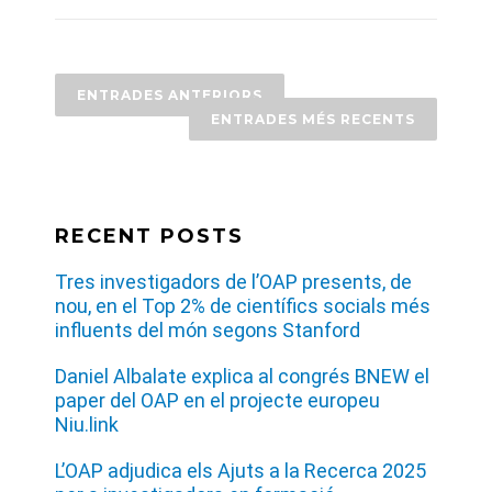
NAVEGACIÓ
ENTRADES ANTERIORS
D'ENTRADES
ENTRADES MÉS RECENTS
RECENT POSTS
Tres investigadors de l’OAP presents, de
nou, en el Top 2% de científics socials més
influents del món segons Stanford
Daniel Albalate explica al congrés BNEW el
paper del OAP en el projecte europeu
Niu.link
L’OAP adjudica els Ajuts a la Recerca 2025