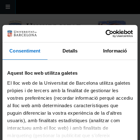
Pasar al contenido principal
INTERNATIONAL RELATIONS OFFICE
Consentiment
Detalls
Informació
FACULTY OF BIOLOGY - UNIVERSITY OF BARCELONA
USTED ESTÁ AQUÍ
Inicio
» BIPs at Faculty of Biology- UB
Aquest lloc web utilitza galetes
BIPS AT FACULTY OF BIOLOGY- UB
El lloc web de la Universitat de Barcelona utilitza galetes
pròpies i de tercers amb la finalitat de gestionar les
vostres preferències (recordar informació perquè accediu
al lloc web amb determinades característiques que
puguin diferenciar la vostra experiència de la d’altres
usuaris), amb finalitats estadístiques (analitzar com
interactueu amb el lloc web) i amb finalitats de
màrqueting (gestionar la publicitat que s’ofereix