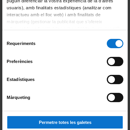
puguin diferenciar la vostra experiència de la d’altres
usuaris), amb finalitats estadístiques (analitzar com
interactueu amb el lloc web) i amb finalitats de
màrqueting (gestionar la publicitat que s’ofereix
adequant-la en funció dels vostres hàbits de navegació).
Per obtenir més informació sobre les galetes podeu
Selecció
consultar la
Política de galetes del lloc web de la
Requeriments
de
Universitat de Barcelona
.
consentiment
Preferències
Estadístiques
Màrqueting
Permetre totes les galetes