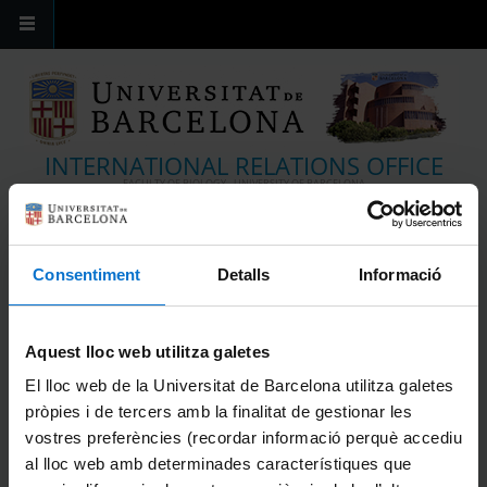
Pasar al contenido principal
INTERNATIONAL RELATIONS OFFICE
FACULTY OF BIOLOGY - UNIVERSITY OF BARCELONA
USTED ESTÁ AQUÍ
Inicio
»
Altres
» Summer Schools 2024
Consentiment
Detalls
Informació
SUMMER SCHOOLS 2024
Aquest lloc web utilitza galetes
Summer Schools dels nostres partners :
El lloc web de la Universitat de Barcelona utilitza galetes
pròpies i de tercers amb la finalitat de gestionar les
vostres preferències (recordar informació perquè accediu
al lloc web amb determinades característiques que