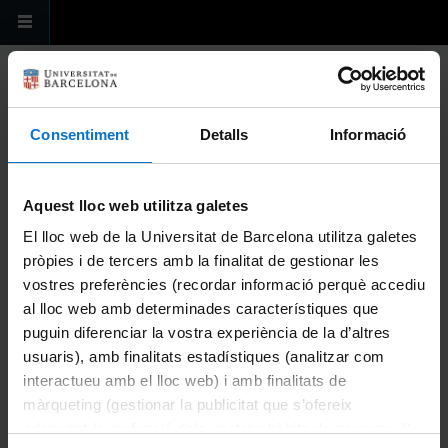
Pasar al contenido principal
Consentiment
Detalls
Informació
INTERNATIONAL RELATIONS OFFICE
FACULTY OF BIOLOGY - UNIVERSITY OF BARCELONA
Aquest lloc web utilitza galetes
USTED ESTÁ AQUÍ
Inicio
»
Programes de Mobilitat
»
Erasmus + Estudis
» Acreditació
El lloc web de la Universitat de Barcelona utilitza galetes
lingüística
pròpies i de tercers amb la finalitat de gestionar les
ACREDITACIÓ LINGÜÍSTICA
vostres preferències (recordar informació perquè accediu
al lloc web amb determinades característiques que
puguin diferenciar la vostra experiència de la d’altres
usuaris), amb finalitats estadístiques (analitzar com
interactueu amb el lloc web) i amb finalitats de
màrqueting (gestionar la publicitat que s’ofereix
adequant-la en funció dels vostres hàbits de navegació).