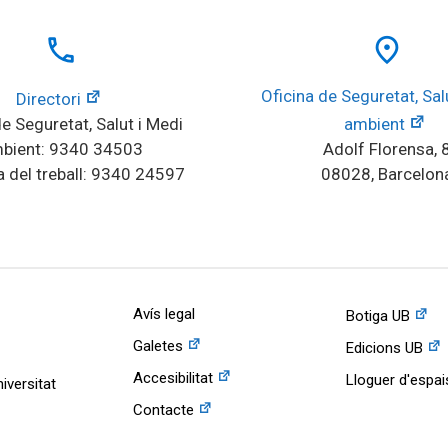
local_phone
place
Oficina de Seguretat, Salu
Directori
e Seguretat, Salut i Medi 
ambient
bient: 9340 34503
Adolf Florensa, 
 del treball: 9340 24597
08028, Barcelon
Avís legal
Botiga UB
Galetes
Edicions UB
Accesibilitat
Lloguer d'espai
iversitat
Contacte