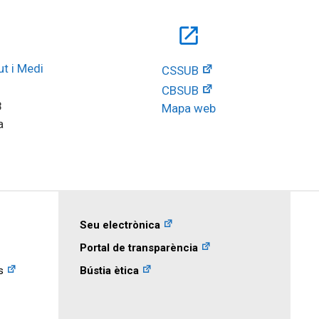
open_in_new
t i Medi 
CSSUB
CBSUB
8
Mapa web
a
Seu electrònica
Portal de transparència
s
Bústia ètica