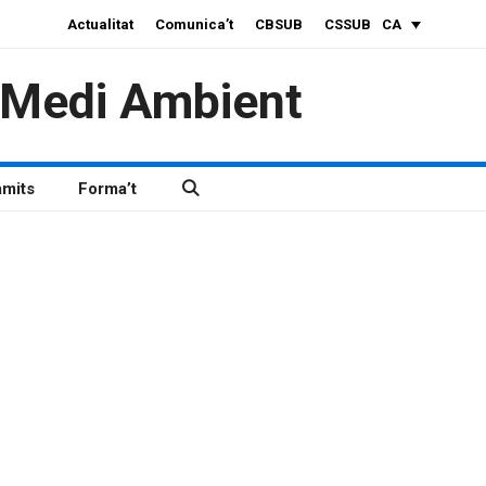
Actualitat
Comunica’t
CBSUB
CSSUB
CA
i Medi Ambient
àmits
Forma’t