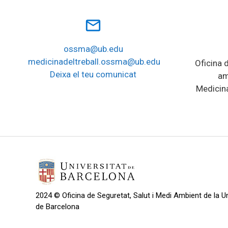
mail_outline
ossma@ub.edu
medicinadeltreball.ossma@ub.edu
Oficina d
Deixa el teu comunicat
am
Medicina
2024 © Oficina de Seguretat, Salut i Medi Ambient de la Un
de Barcelona