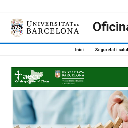
Vés
al
contingut
Oficin
Inici
Seguretat i salu