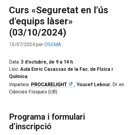
Curs «Seguretat en l’ús
d’equips làser»
(03/10/2024)
15/07/2024
per
OSSMA
Data:
3 d’octubre, de 9 a 14 h
.
Lloc:
Aula Enric Casassas de la Fac. de Física i
Química
.
Imparteix:
PROCARELIGHT
,
Youcef Lebour
, Dr. en
Ciències Físiques (UB).
Programa i formulari
d’inscripció