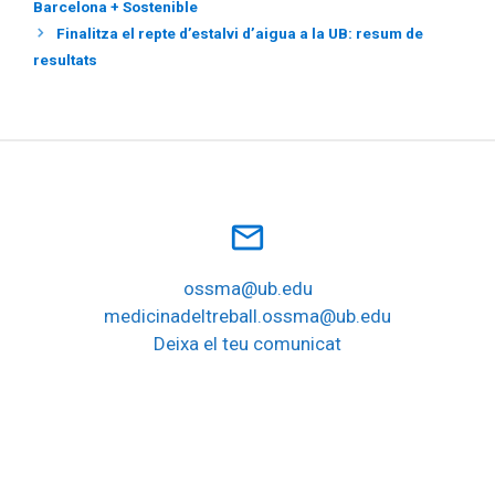
Barcelona + Sostenible
Finalitza el repte d’estalvi d’aigua a la UB: resum de
resultats
mail_outline
ossma@ub.edu
medicinadeltreball.ossma@ub.edu
Deixa el teu comunicat