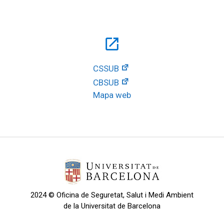
open_in_new
CSSUB
CBSUB
Mapa web
2024 © Oficina de Seguretat, Salut i Medi Ambient
de la Universitat de Barcelona