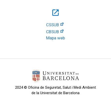
open_in_new
CSSUB
CBSUB
Mapa web
2024 © Oficina de Seguretat, Salut i Medi Ambient
de la Universitat de Barcelona