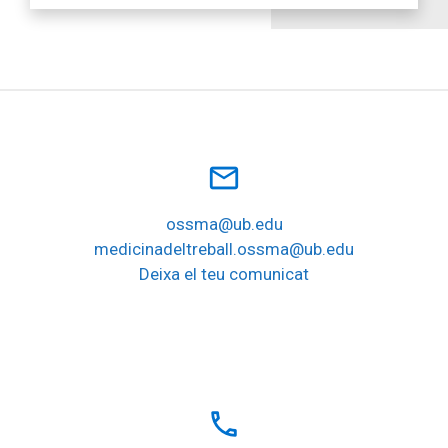
mail_outline
ossma@ub.edu
medicinadeltreball.ossma@ub.edu
Deixa el teu comunicat
local_phone