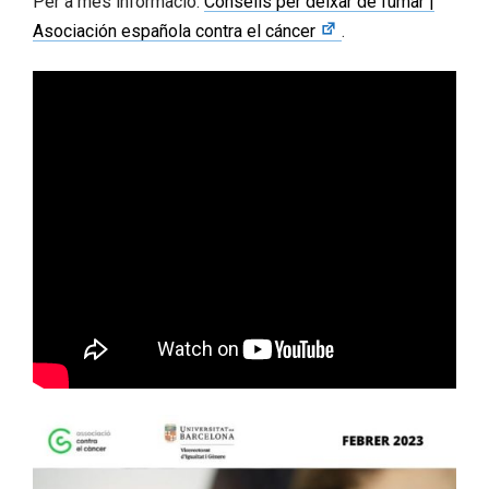
Per a més informació:
Consells per deixar de fumar |
Asociación española contra el cáncer
.