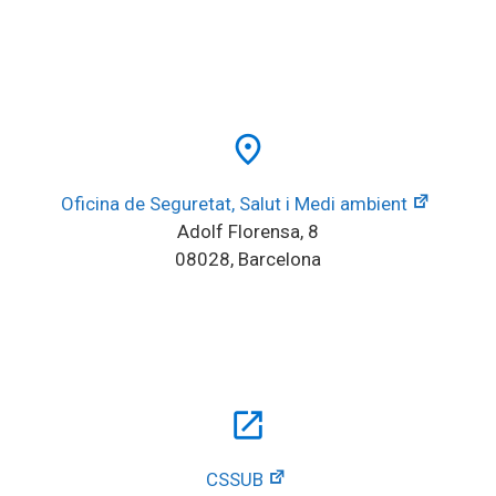
place
Oficina de Seguretat, Salut i Medi ambient
Adolf Florensa, 8
08028, Barcelona
open_in_new
CSSUB