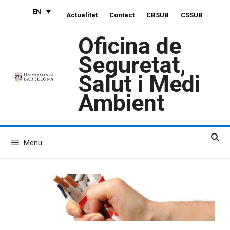
Skip
EN
Actualitat
Contact
CBSUB
CSSUB
to
content
Oficina de
Seguretat,
Salut i Medi
Ambient
Menu