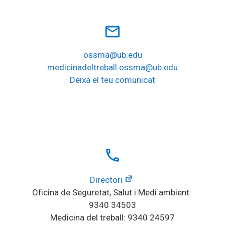
mail_outline
ossma@ub.edu
medicinadeltreball.ossma@ub.edu
Deixa el teu comunicat
local_phone
Directori
Oficina de Seguretat, Salut i Medi ambient: 
9340 34503
Medicina del treball: 9340 24597