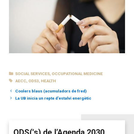
CATEGORIES
SOCIAL SERVICES
,
OCCUPATIONAL MEDICINE
TAGS
AECC
,
ODS3
,
HEALTH
Coolers blaus (acumuladors de fred)
La UB inicia un repte d’estalvi energètic
ODS(‘s) de l’Agenda 2030