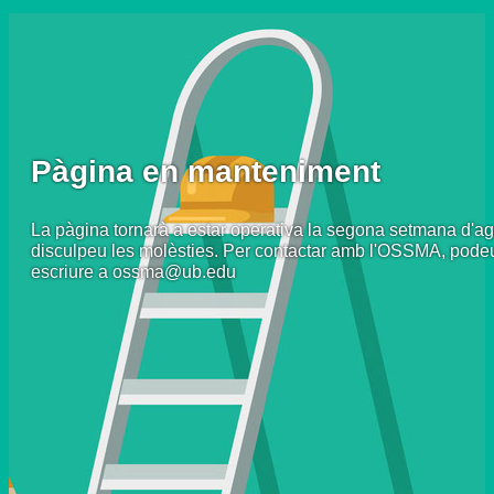
Pàgina en manteniment
La pàgina tornarà a estar operativa la segona setmana d'ag
disculpeu les molèsties. Per contactar amb l'OSSMA, pode
escriure a ossma@ub.edu