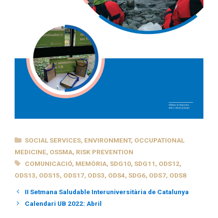
CATEGORIES
SOCIAL SERVICES
,
ENVIRONMENT
,
OCCUPATIONAL
MEDICINE
,
OSSMA
,
RISK PREVENTION
TAGS
COMUNICACIÓ
,
MEMÒRIA
,
SDG10
,
SDG11
,
ODS12
,
ODS13
,
ODS15
,
ODS17
,
ODS3
,
ODS4
,
SDG6
,
ODS7
,
ODS8
II Setmana Saludable Interuniversitària de Catalunya
Calendari UB 2022: Abril