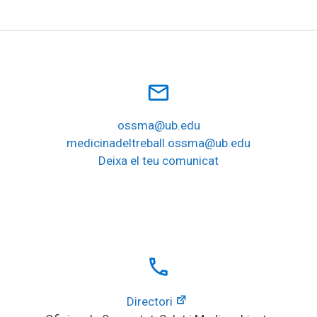
mail_outline
ossma@ub.edu
medicinadeltreball.ossma@ub.edu
Deixa el teu comunicat
local_phone
Directori