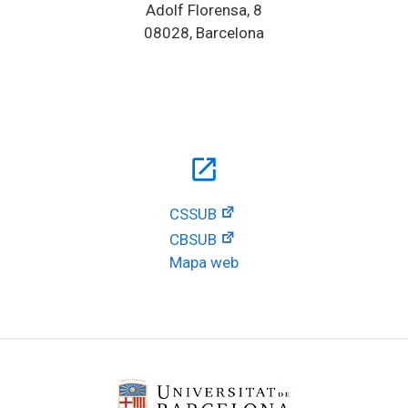
Adolf Florensa, 8
08028, Barcelona
open_in_new
CSSUB
CBSUB
Mapa web