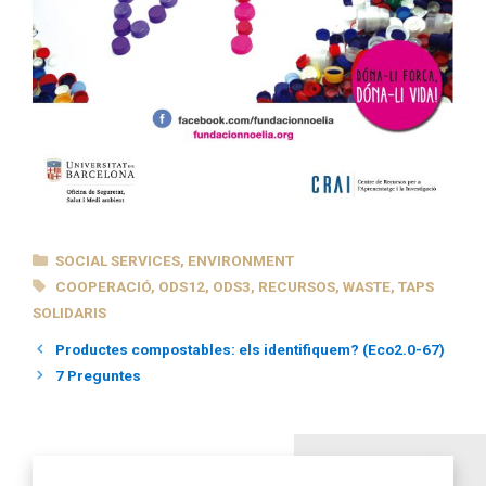
CATEGORIES
SOCIAL SERVICES
,
ENVIRONMENT
TAGS
COOPERACIÓ
,
ODS12
,
ODS3
,
RECURSOS
,
WASTE
,
TAPS
SOLIDARIS
Productes compostables: els identifiquem? (Eco2.0-67)
7 Preguntes