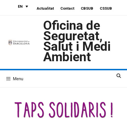
Skip
EN
Actualitat
Contact
CBSUB
CSSUB
to
content
Oficina de
Seguretat,
Salut i Medi
Ambient
Menu