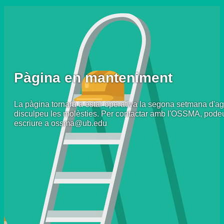
Pàgina en manteniment
La pàgina tornarà a estar operativa la segona setmana d'ag
disculpeu les molèsties. Per contactar amb l'OSSMA, pode
escriure a ossma@ub.edu