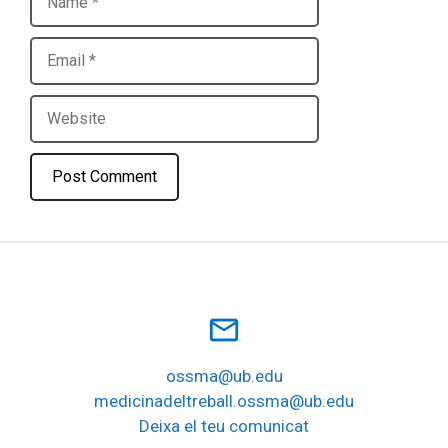
Email
Website
mail_outline
ossma@ub.edu
medicinadeltreball.ossma@ub.edu
Deixa el teu comunicat