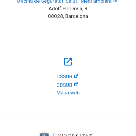
Oficina de Seguretat, Salut i Medi ambient
Adolf Florensa, 8
08028, Barcelona
open_in_new
CSSUB
CBSUB
Mapa web