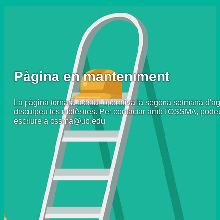
Pàgina en manteniment
La pàgina tornarà a estar operativa la segona setmana d'ag
disculpeu les molèsties. Per contactar amb l'OSSMA, pode
escriure a ossma@ub.edu