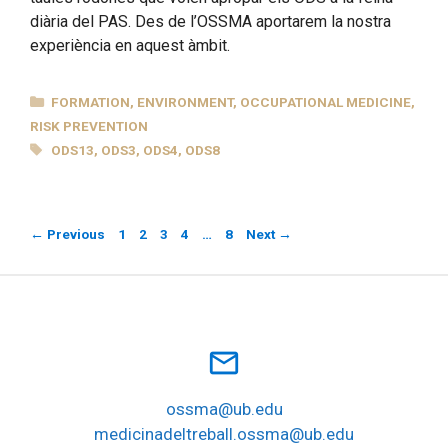
diària del PAS. Des de l’OSSMA aportarem la nostra
experiència en aquest àmbit.
CATEGORIES
FORMATION
,
ENVIRONMENT
,
OCCUPATIONAL MEDICINE
,
RISK PREVENTION
TAGS
ODS13
,
ODS3
,
ODS4
,
ODS8
Page
Page
Page
Page
Page
←
Previous
1
2
3
4
…
8
Next
→
mail_outline
ossma@ub.edu
medicinadeltreball.ossma@ub.edu