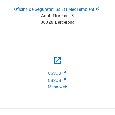
Oficina de Seguretat, Salut i Medi ambient
Adolf Florensa, 8
08028, Barcelona
open_in_new
CSSUB
CBSUB
Mapa web