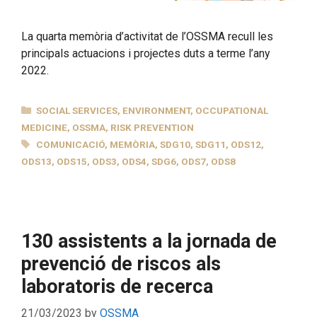
La quarta memòria d’activitat de l’OSSMA recull les
principals actuacions i projectes duts a terme l’any
2022.
CATEGORIES
SOCIAL SERVICES
,
ENVIRONMENT
,
OCCUPATIONAL
MEDICINE
,
OSSMA
,
RISK PREVENTION
TAGS
COMUNICACIÓ
,
MEMÒRIA
,
SDG10
,
SDG11
,
ODS12
,
ODS13
,
ODS15
,
ODS3
,
ODS4
,
SDG6
,
ODS7
,
ODS8
130 assistents a la jornada de
prevenció de riscos als
laboratoris de recerca
21/03/2023
by
OSSMA