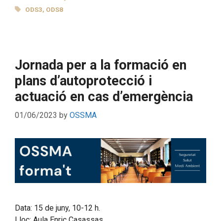
TAGS
ODS3
,
ODS8
Jornada per a la formació en
plans d’autoprotecció i
actuació en cas d’emergència
01/06/2023
by
OSSMA
Data: 15 de juny, 10-12 h.
Lloc: Aula Enric Casassas.