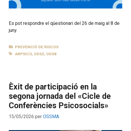
Es pot respondre el qüestionari del 26 de maig al 8 de
juny.
CATEGORIES
PREVENCIÓ DE RISCOS
ETIQUETES
ARPSICO
,
ODS3
,
ODS8
Èxit de participació en la
segona jornada del «Cicle de
Conferències Psicosocials»
15/05/2026
per
OSSMA