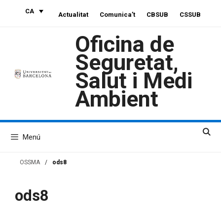
Vés
CA
Actualitat
Comunica’t
CBSUB
CSSUB
al
contingut
Oficina de
Seguretat,
Salut i Medi
Ambient
Menú
OSSMA
/
ods8
ods8