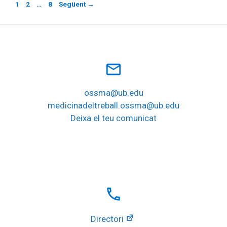
Pàgina
Pàgina
Pàgina
1
2
…
8
Següent
→
mail_outline
ossma@ub.edu
medicinadeltreball.ossma@ub.edu
Deixa el teu comunicat
local_phone
Directori