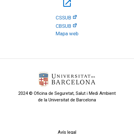
open_in_new
CSSUB
CBSUB
Mapa web
2024 © Oficina de Seguretat, Salut i Medi Ambient
de la Universitat de Barcelona
Avís legal