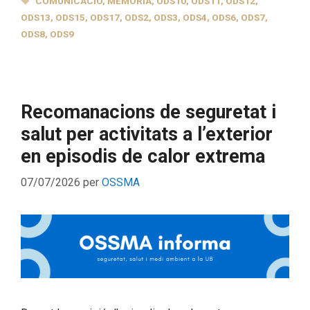
COMUNICACIÓ
,
MEMÒRIA
,
ODS10
,
ODS11
,
ODS12
,
ODS13
,
ODS15
,
ODS17
,
ODS2
,
ODS3
,
ODS4
,
ODS6
,
ODS7
,
ODS8
,
ODS9
Recomanacions de seguretat i
salut per activitats a l’exterior
en episodis de calor extrema
07/07/2026
per
OSSMA