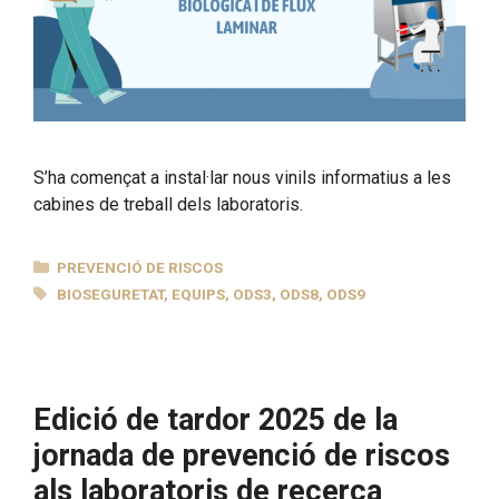
S’ha començat a instal·lar nous vinils informatius a les
cabines de treball dels laboratoris.
CATEGORIES
PREVENCIÓ DE RISCOS
ETIQUETES
BIOSEGURETAT
,
EQUIPS
,
ODS3
,
ODS8
,
ODS9
Edició de tardor 2025 de la
jornada de prevenció de riscos
als laboratoris de recerca