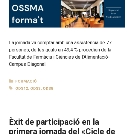
La jornada va comptar amb una assistència de 77
persones, de les quals un 49,4 % procedien de la
Facultat de Farmàcia i Ciències de l’Alimentació-
Campus Diagonal.
CATEGORIES
FORMACIÓ
ETIQUETES
ODS12
,
ODS3
,
ODS8
Èxit de participació en la
primera jornada del «Cicle de