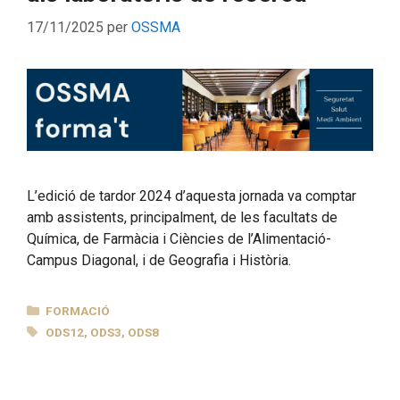
17/11/2025
per
OSSMA
L’edició de tardor 2024 d’aquesta jornada va comptar
amb assistents, principalment, de les facultats de
Química, de Farmàcia i Ciències de l’Alimentació-
Campus Diagonal, i de Geografia i Història.
CATEGORIES
FORMACIÓ
ETIQUETES
ODS12
,
ODS3
,
ODS8