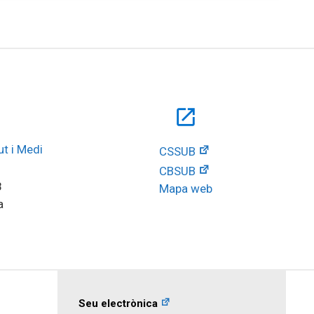
open_in_new
t i Medi 
CSSUB
CBSUB
8
Mapa web
a
Seu electrònica