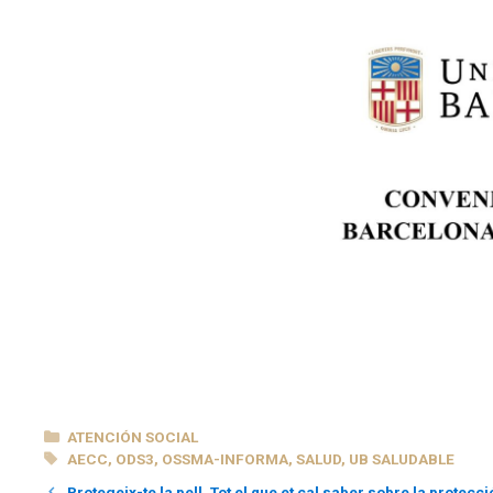
CATEGORÍAS
ATENCIÓN SOCIAL
ETIQUETAS
AECC
,
ODS3
,
OSSMA-INFORMA
,
SALUD
,
UB SALUDABLE
Protegeix-te la pell. Tot el que et cal saber sobre la protecci