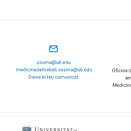
mail_outline
ossma@ub.edu
medicinadeltreball.ossma@ub.edu
Oficina d
Deixa el teu comunicat
am
Medicina