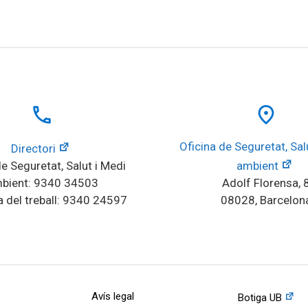
local_phone
place
Oficina de Seguretat, Salu
Directori
e Seguretat, Salut i Medi 
ambient
bient: 9340 34503
Adolf Florensa, 
 del treball: 9340 24597
08028, Barcelon
Avís legal
Botiga UB