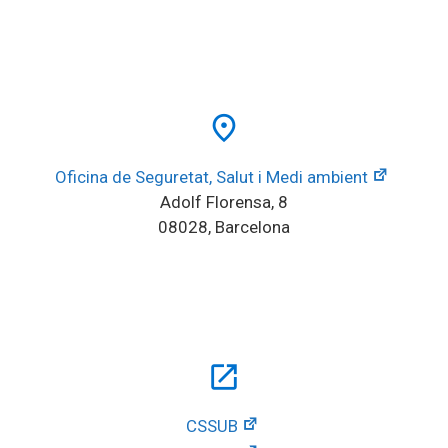
place
Oficina de Seguretat, Salut i Medi ambient
Adolf Florensa, 8
08028, Barcelona
open_in_new
CSSUB