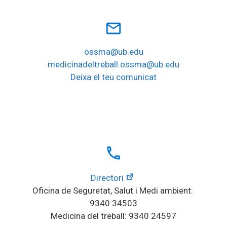
mail_outline
ossma@ub.edu
medicinadeltreball.ossma@ub.edu
Deixa el teu comunicat
local_phone
Directori
Oficina de Seguretat, Salut i Medi ambient: 
9340 34503
Medicina del treball: 9340 24597