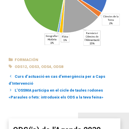
CATEGORÍAS
FORMACIÓN
ETIQUETAS
ODS12
,
ODS3
,
ODS4
,
ODS8
Curs d’actuació en cas d’emergència per a Caps
d’Intervenció
L’OSSMA participa en el cicle de taules rodones
«Paraules o fets: introdueix els ODS a la teva feina»