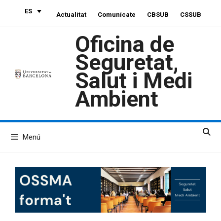
Saltar
ES
Actualitat
Comunícate
CBSUB
CSSUB
al
contenido
Oficina de
Seguretat,
Salut i Medi
Ambient
Menú