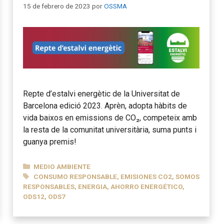
15 de febrero de 2023
por
OSSMA
Repte d’estalvi energètic de la Universitat de
Barcelona edició 2023. Aprèn, adopta hàbits de
vida baixos en emissions de CO₂, competeix amb
la resta de la comunitat universitària, suma punts i
guanya premis!
CATEGORÍAS
MEDIO AMBIENTE
ETIQUETAS
CONSUMO RESPONSABLE
,
EMISIONES CO2
,
SOMOS
RESPONSABLES
,
ENERGIA
,
AHORRO ENERGÉTICO
,
ODS12
,
ODS7