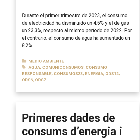
Durante el primer trimestre de 2023, el consumo
de electricidad ha disminuido un 4,5% y el de gas
un 23,3%, respecto al mismo período de 2022. Por
el contrario, el consumo de agua ha aumentado un
8,2%.
CATEGORÍAS
MEDIO AMBIENTE
ETIQUETAS
AGUA
,
COMUNICONSUMOS
,
CONSUMO
RESPONSABLE
,
CONSUMOS23
,
ENERGIA
,
ODS12
,
ODS6
,
ODS7
Primeres dades de
consums d’energia i