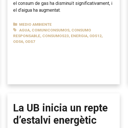
el consum de gas ha disminuït significativament, i
el d’aigua ha augmentat.
CATEGORÍAS
MEDIO AMBIENTE
ETIQUETAS
AGUA
,
COMUNICONSUMOS
,
CONSUMO
RESPONSABLE
,
CONSUMOS23
,
ENERGIA
,
ODS12
,
ODS6
,
ODS7
La UB inicia un repte
d’estalvi energètic