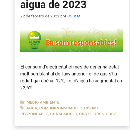
aigua de 2023
22 de febrero de 2023
por
OSSMA
El consum d’electricitat el mes de gener ha estat
molt semblant al de l’any anterior, el de gas s’ha
reduït gairebé un 12%, i el d’aigua ha augmentat un
22,6%.
CATEGORÍAS
MEDIO AMBIENTE
ETIQUETAS
AGUA
,
COMUNICONSUMOS
,
CONSUMO
RESPONSABLE
,
CONSUMOS23
,
ODS12
,
ODS6
,
ODS7