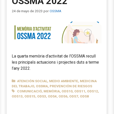
OSSMA 2022
24 de mayo de 2023
por
OSSMA
La quarta memòria d’activitat de l’OSSMA recull
les principals actuacions i projectes duts a terme
l’any 2022.
CATEGORÍAS
ATENCIÓN SOCIAL
,
MEDIO AMBIENTE
,
MEDICINA
DEL TRABAJO
,
OSSMA
,
PREVENCIÓN DE RIESGOS
ETIQUETAS
COMUNICACIÓ
,
MEMÒRIA
,
ODS10
,
ODS11
,
ODS12
,
ODS13
,
ODS15
,
ODS3
,
ODS4
,
ODS6
,
ODS7
,
ODS8