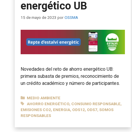
energético UB
15 de mayo de 2023
por
OSSMA
Novedades del reto de ahorro energético UB:
primera subasta de premios, reconocimiento de
un crédito académico y número de participantes.
CATEGORÍAS
MEDIO AMBIENTE
ETIQUETAS
AHORRO ENERGÉTICO
,
CONSUMO RESPONSABLE
,
EMISIONES CO2
,
ENERGIA
,
ODS12
,
ODS7
,
SOMOS
RESPONSABLES