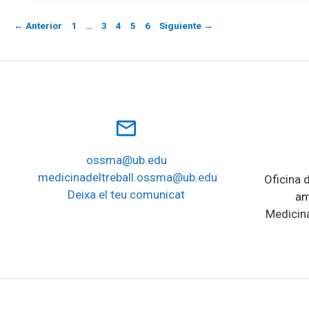
Página
Página
Página
Página
Página
←
Anterior
1
…
3
4
5
6
Siguiente
→
mail_outline
ossma@ub.edu
medicinadeltreball.ossma@ub.edu
Oficina d
Deixa el teu comunicat
am
Medicina