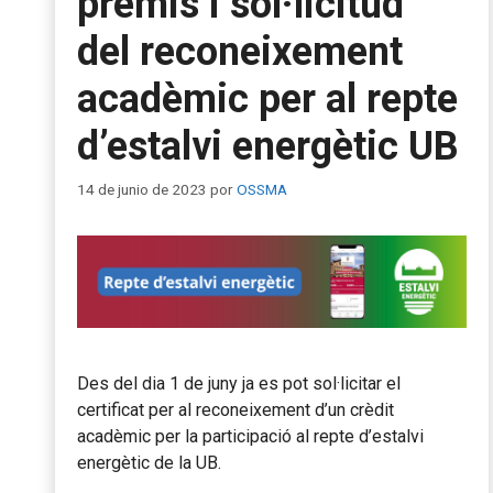
premis i sol·licitud
del reconeixement
acadèmic per al repte
d’estalvi energètic UB
14 de junio de 2023
por
OSSMA
Des del dia 1 de juny ja es pot sol·licitar el
certificat per al reconeixement d’un crèdit
acadèmic per la participació al repte d’estalvi
energètic de la UB.