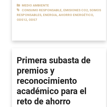
CATEGORÍAS
MEDIO AMBIENTE
ETIQUETAS
CONSUMO RESPONSABLE
,
EMISIONES CO2
,
SOMOS
RESPONSABLES
,
ENERGIA
,
AHORRO ENERGÉTICO
,
ODS12
,
ODS7
Primera subasta de
premios y
reconocimiento
académico para el
reto de ahorro