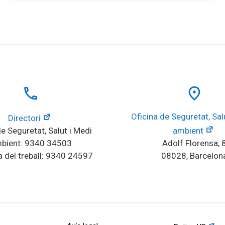
local_phone
place
Oficina de Seguretat, Salu
Directori
e Seguretat, Salut i Medi 
ambient
bient: 9340 34503
Adolf Florensa, 
 del treball: 9340 24597
08028, Barcelon