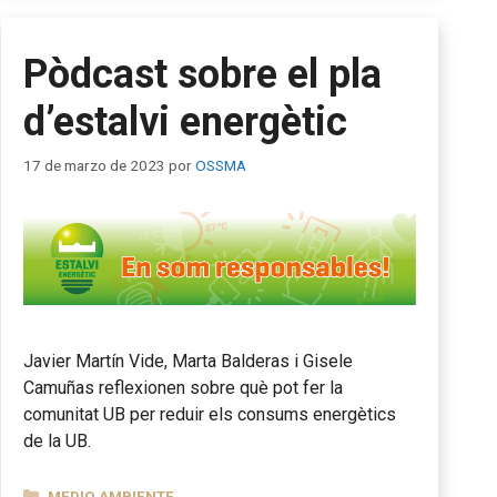
Pòdcast sobre el pla
d’estalvi energètic
17 de marzo de 2023
por
OSSMA
Javier Martín Vide, Marta Balderas i Gisele
Camuñas reflexionen sobre què pot fer la
comunitat UB per reduir els consums energètics
de la UB.
CATEGORÍAS
MEDIO AMBIENTE