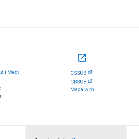
open_in_new
t i Medi 
CSSUB
CBSUB
8
Mapa web
a