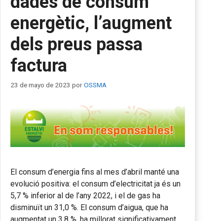
dades de consum
energètic, l’augment
dels preus passa
factura
23 de mayo de 2023
por
OSSMA
El consum d’energia fins al mes d’abril manté una
evolució positiva: el consum d’electricitat ja és un
5,7 % inferior al de l’any 2022, i el de gas ha
disminuït un 31,0 %. El consum d’aigua, que ha
augmentat un 3,8 %, ha millorat significativament