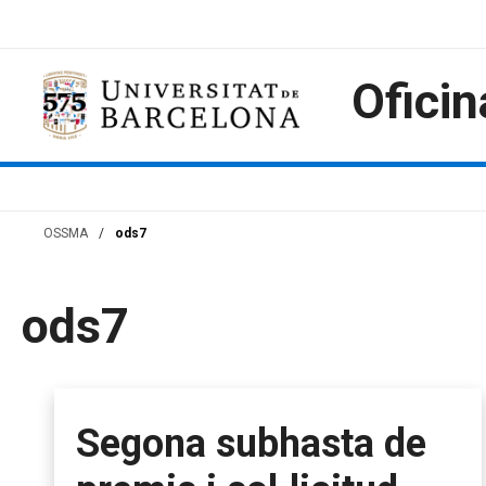
Saltar
al
contenido
Oficin
OSSMA
/
ods7
ods7
Segona subhasta de