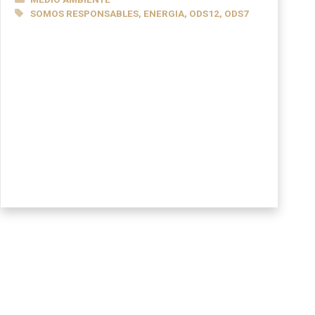
ETIQUETAS
SOMOS RESPONSABLES
,
ENERGIA
,
ODS12
,
ODS7