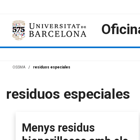
Saltar
al
contenido
Oficin
OSSMA
/
residuos especiales
residuos especiales
Menys residus