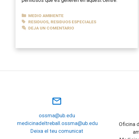
perillosos que es generen en aquest centre.
CATEGORÍAS
MEDIO AMBIENTE
ETIQUETAS
RESIDUOS
,
RESIDUOS ESPECIALES
DEJA UN COMENTARIO
mail_outline
ossma@ub.edu
medicinadeltreball.ossma@ub.edu
Oficina d
Deixa el teu comunicat
am