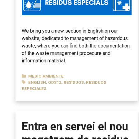
We bring you a new section in English on our
website, dedicated to management of hazardous
waste, where you can find both the documentation
of the waste management procedure and
information material.
CATEGORÍAS
MEDIO AMBIENTE
ETIQUETAS
ENGLISH
,
ODS12
,
RESIDUOS
,
RESIDUOS
ESPECIALES
Entra en servei el nou