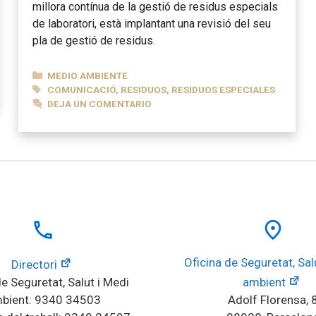
millora contínua de la gestió de residus especials
de laboratori, està implantant una revisió del seu
pla de gestió de residus.
CATEGORÍAS
MEDIO AMBIENTE
ETIQUETAS
COMUNICACIÓ
,
RESIDUOS
,
RESIDUOS ESPECIALES
DEJA UN COMENTARIO
local_phone
place
Oficina de Seguretat, Salu
Directori
e Seguretat, Salut i Medi 
ambient
bient: 9340 34503
Adolf Florensa, 