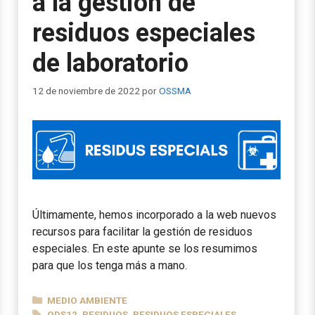
a la gestión de
residuos especiales
de laboratorio
12 de noviembre de 2022
por
OSSMA
Últimamente, hemos incorporado a la web nuevos
recursos para facilitar la gestión de residuos
especiales. En este apunte se los resumimos
para que los tenga más a mano.
CATEGORÍAS
MEDIO AMBIENTE
ETIQUETAS
ODS12
,
RESIDUOS
,
RESIDUOS ESPECIALES