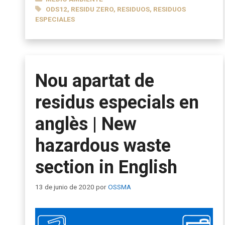
ETIQUETAS
ODS12
,
RESIDU ZERO
,
RESIDUOS
,
RESIDUOS
ESPECIALES
Nou apartat de
residus especials en
anglès | New
hazardous waste
section in English
13 de junio de 2020
por
OSSMA