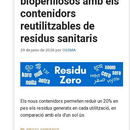
bioperillosos amb els
contenidors
reutilitzables de
residus sanitaris
29 de junio de 2026
por
OSSMA
Els nous contenidors permeten reduir un 20% en
pes els residus generats en cada utilització, en
comparació amb els d’un sol ús.
CATEGORÍAS
MEDIO AMBIENTE