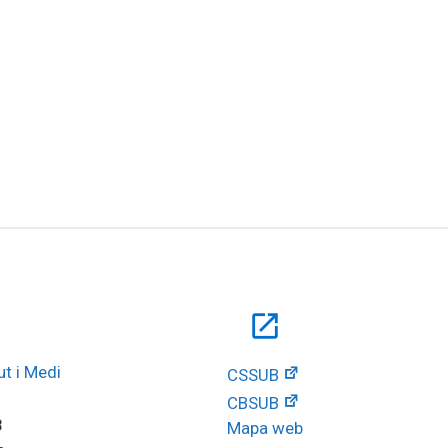
open_in_new
t i Medi 
CSSUB
CBSUB
8
Mapa web