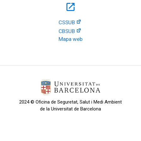
open_in_new
CSSUB
CBSUB
Mapa web
2024 © Oficina de Seguretat, Salut i Medi Ambient
de la Universitat de Barcelona