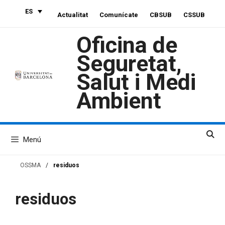
Saltar
ES
Actualitat
Comunícate
CBSUB
CSSUB
al
contenido
Oficina de
Seguretat,
Salut i Medi
Ambient
Menú
OSSMA
/
residuos
residuos