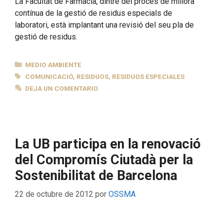
La Facultat de Farmàcia, dintre del procés de millora
contínua de la gestió de residus especials de
laboratori, està implantant una revisió del seu pla de
gestió de residus.
CATEGORÍAS
MEDIO AMBIENTE
ETIQUETAS
COMUNICACIÓ
,
RESIDUOS
,
RESIDUOS ESPECIALES
DEJA UN COMENTARIO
La UB participa en la renovació
del Compromís Ciutadà per la
Sostenibilitat de Barcelona
22 de octubre de 2012
por
OSSMA