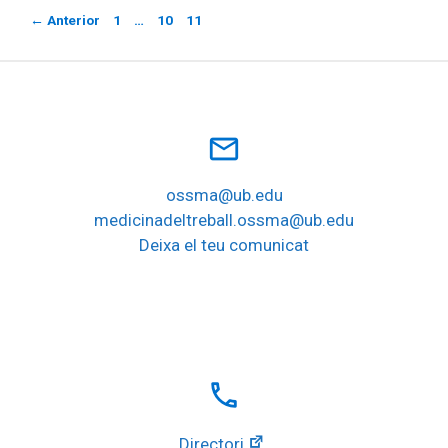
Página
Página
Página
←
Anterior
1
…
10
11
mail_outline
ossma@ub.edu
medicinadeltreball.ossma@ub.edu
Deixa el teu comunicat
local_phone
Directori