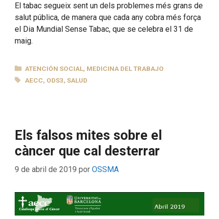
El tabac segueix sent un dels problemes més grans de
salut pública, de manera que cada any cobra més força
el Dia Mundial Sense Tabac, que se celebra el 31 de
maig.
CATEGORÍAS
ATENCIÓN SOCIAL
,
MEDICINA DEL TRABAJO
ETIQUETAS
AECC
,
ODS3
,
SALUD
Els falsos mites sobre el
càncer que cal desterrar
9 de abril de 2019
por
OSSMA