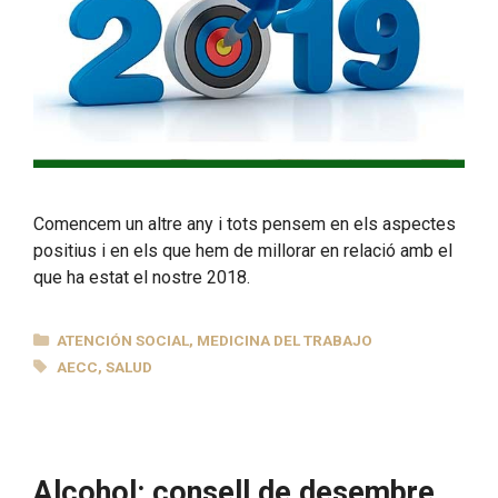
Comencem un altre any i tots pensem en els aspectes
positius i en els que hem de millorar en relació amb el
que ha estat el nostre 2018.
CATEGORÍAS
ATENCIÓN SOCIAL
,
MEDICINA DEL TRABAJO
ETIQUETAS
AECC
,
SALUD
Alcohol: consell de desembre