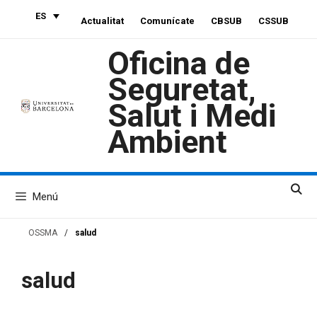
Saltar
ES
Actualitat
Comunícate
CBSUB
CSSUB
al
contenido
Oficina de
Seguretat,
Salut i Medi
Ambient
Menú
OSSMA
/
salud
salud