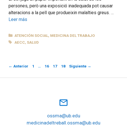
persones, però una exposició inadequada pot causar
alteracions a la pell que produeixin malalties greus. …
Leer más
CATEGORÍAS
ATENCIÓN SOCIAL
,
MEDICINA DEL TRABAJO
ETIQUETAS
AECC
,
SALUD
Página
Página
Página
Página
←
Anterior
1
…
16
17
18
Siguiente
→
mail_outline
ossma@ub.edu
medicinadeltreball.ossma@ub.edu