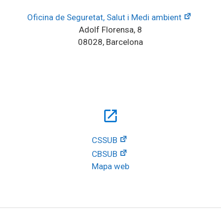
Oficina de Seguretat, Salut i Medi ambient
Adolf Florensa, 8
08028, Barcelona
open_in_new
CSSUB
CBSUB
Mapa web