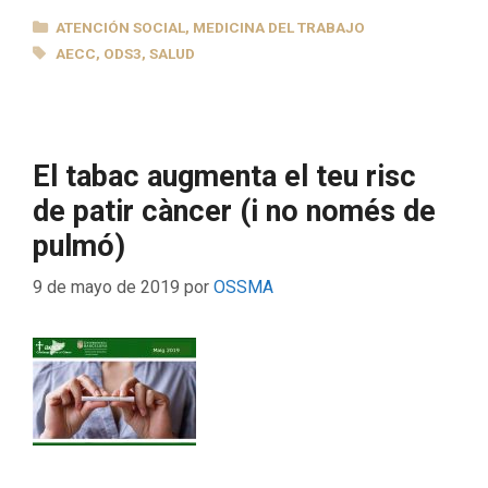
CATEGORÍAS
ATENCIÓN SOCIAL
,
MEDICINA DEL TRABAJO
ETIQUETAS
AECC
,
ODS3
,
SALUD
El tabac augmenta el teu risc
de patir càncer (i no només de
pulmó)
9 de mayo de 2019
por
OSSMA