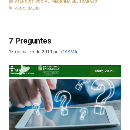
CATEGORÍAS
ATENCIÓN SOCIAL
,
MEDICINA DEL TRABAJO
ETIQUETAS
AECC
,
SALUD
7 Preguntes
13 de marzo de 2019
por
OSSMA