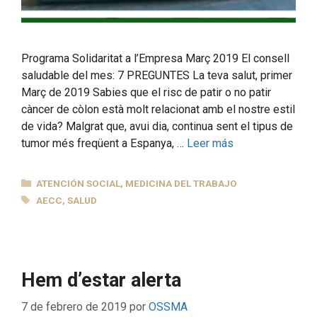
Programa Solidaritat a l’Empresa Març 2019 El consell
saludable del mes: 7 PREGUNTES La teva salut, primer
Març de 2019 Sabies que el risc de patir o no patir
càncer de còlon està molt relacionat amb el nostre estil
de vida? Malgrat que, avui dia, continua sent el tipus de
tumor més freqüent a Espanya, …
Leer más
CATEGORÍAS
ATENCIÓN SOCIAL
,
MEDICINA DEL TRABAJO
ETIQUETAS
AECC
,
SALUD
Hem d’estar alerta
7 de febrero de 2019
por
OSSMA