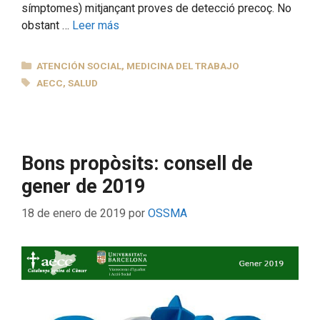
símptomes) mitjançant proves de detecció precoç. No
obstant …
Leer más
CATEGORÍAS
ATENCIÓN SOCIAL
,
MEDICINA DEL TRABAJO
ETIQUETAS
AECC
,
SALUD
Bons propòsits: consell de
gener de 2019
18 de enero de 2019
por
OSSMA