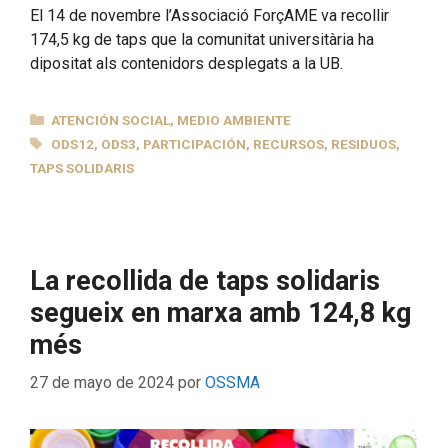
El 14 de novembre l’Associació ForçAME va recollir
174,5 kg de taps que la comunitat universitària ha
dipositat als contenidors desplegats a la UB.
CATEGORÍAS
ATENCIÓN SOCIAL
,
MEDIO AMBIENTE
ETIQUETAS
ODS12
,
ODS3
,
PARTICIPACIÓN
,
RECURSOS
,
RESIDUOS
,
TAPS SOLIDARIS
La recollida de taps solidaris
segueix en marxa amb 124,8 kg
més
27 de mayo de 2024
por
OSSMA