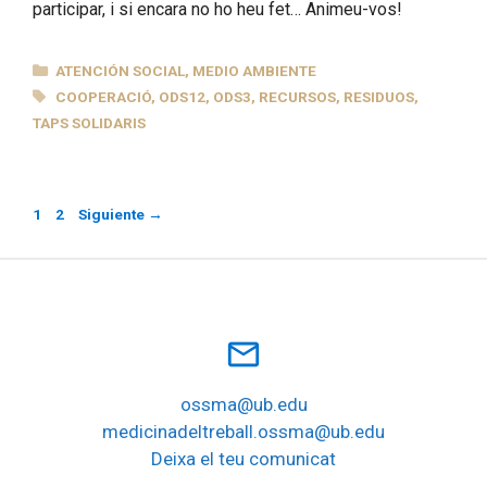
participar, i si encara no ho heu fet… Animeu-vos!
CATEGORÍAS
ATENCIÓN SOCIAL
,
MEDIO AMBIENTE
ETIQUETAS
COOPERACIÓ
,
ODS12
,
ODS3
,
RECURSOS
,
RESIDUOS
,
TAPS SOLIDARIS
Página
Página
1
2
Siguiente
→
mail_outline
ossma@ub.edu
medicinadeltreball.ossma@ub.edu
Deixa el teu comunicat