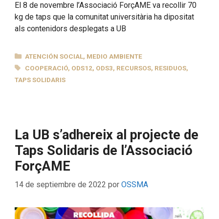
El 8 de novembre l’Associació ForçAME va recollir 70
kg de taps que la comunitat universitària ha dipositat
als contenidors desplegats a UB
CATEGORÍAS
ATENCIÓN SOCIAL
,
MEDIO AMBIENTE
ETIQUETAS
COOPERACIÓ
,
ODS12
,
ODS3
,
RECURSOS
,
RESIDUOS
,
TAPS SOLIDARIS
La UB s’adhereix al projecte de
Taps Solidaris de l’Associació
ForçAME
14 de septiembre de 2022
por
OSSMA