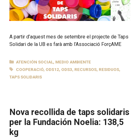
A partir d’aquest mes de setembre el projecte de Taps
Solidari de la UB es farà amb l’Associació ForçAME
CATEGORÍAS
ATENCIÓN SOCIAL
,
MEDIO AMBIENTE
ETIQUETAS
COOPERACIÓ
,
ODS12
,
ODS3
,
RECURSOS
,
RESIDUOS
,
TAPS SOLIDARIS
Nova recollida de taps solidaris
per la Fundación Noelia: 138,5
kg