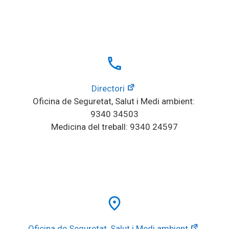
local_phone
Directori
Oficina de Seguretat, Salut i Medi ambient: 
9340 34503
Medicina del treball: 9340 24597
place
Oficina de Seguretat, Salut i Medi ambient