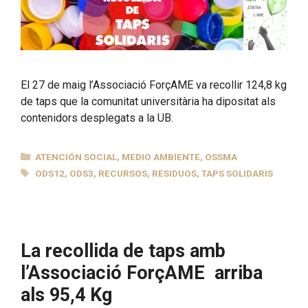
El 27 de maig l’Associació ForçAME va recollir 124,8 kg
de taps que la comunitat universitària ha dipositat als
contenidors desplegats a la UB.
CATEGORÍAS
ATENCIÓN SOCIAL
,
MEDIO AMBIENTE
,
OSSMA
ETIQUETAS
ODS12
,
ODS3
,
RECURSOS
,
RESIDUOS
,
TAPS SOLIDARIS
La recollida de taps amb
l’Associació ForçAME arriba
als 95,4 Kg