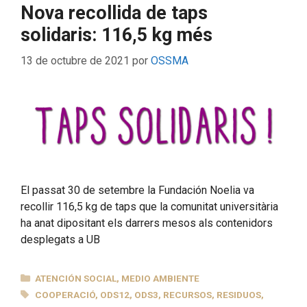
Nova recollida de taps
solidaris: 116,5 kg més
13 de octubre de 2021
por
OSSMA
El passat 30 de setembre la Fundación Noelia va
recollir 116,5 kg de taps que la comunitat universitària
ha anat dipositant els darrers mesos als contenidors
desplegats a UB
CATEGORÍAS
ATENCIÓN SOCIAL
,
MEDIO AMBIENTE
ETIQUETAS
COOPERACIÓ
,
ODS12
,
ODS3
,
RECURSOS
,
RESIDUOS
,