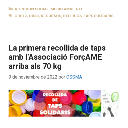
CATEGORÍAS
ATENCIÓN SOCIAL
,
MEDIO AMBIENTE
ETIQUETAS
ODS12
,
ODS3
,
RECURSOS
,
RESIDUOS
,
TAPS SOLIDARIS
La primera recollida de taps
amb l’Associació ForçAME
arriba als 70 kg
9 de noviembre de 2022
por
OSSMA