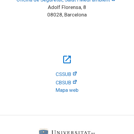
Adolf Florensa, 8
08028, Barcelona
open_in_new
CSSUB
CBSUB
Mapa web