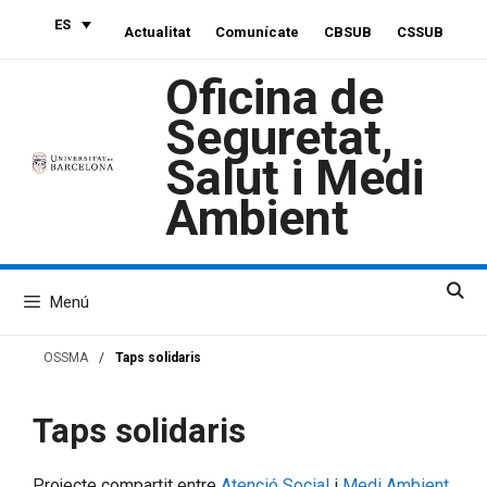
Saltar
ES
Actualitat
Comunícate
CBSUB
CSSUB
al
contenido
Oficina de
Seguretat,
Salut i Medi
Ambient
Menú
OSSMA
/
Taps solidaris
Taps solidaris
Projecte compartit entre
Atenció Social
i
Medi Ambient
.