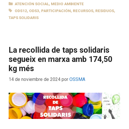
CATEGORÍAS
ATENCIÓN SOCIAL
,
MEDIO AMBIENTE
ETIQUETAS
ODS12
,
ODS3
,
PARTICIPACIÓN
,
RECURSOS
,
RESIDUOS
,
TAPS SOLIDARIS
La recollida de taps solidaris
segueix en marxa amb 174,50
kg més
14 de noviembre de 2024
por
OSSMA