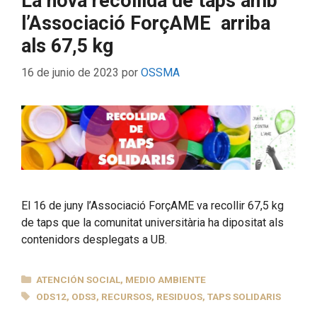
La nova recollida de taps amb
l’Associació ForçAME arriba
als 67,5 kg
16 de junio de 2023
por
OSSMA
El 16 de juny l’Associació ForçAME va recollir 67,5 kg
de taps que la comunitat universitària ha dipositat als
contenidors desplegats a UB.
CATEGORÍAS
ATENCIÓN SOCIAL
,
MEDIO AMBIENTE
ETIQUETAS
ODS12
,
ODS3
,
RECURSOS
,
RESIDUOS
,
TAPS SOLIDARIS