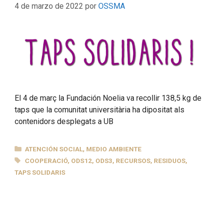
4 de marzo de 2022
por
OSSMA
El 4 de març la Fundación Noelia va recollir 138,5 kg de
taps que la comunitat universitària ha dipositat als
contenidors desplegats a UB
CATEGORÍAS
ATENCIÓN SOCIAL
,
MEDIO AMBIENTE
ETIQUETAS
COOPERACIÓ
,
ODS12
,
ODS3
,
RECURSOS
,
RESIDUOS
,
TAPS SOLIDARIS