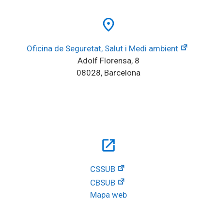
place
Oficina de Seguretat, Salut i Medi ambient
Adolf Florensa, 8
08028, Barcelona
open_in_new
CSSUB
CBSUB
Mapa web