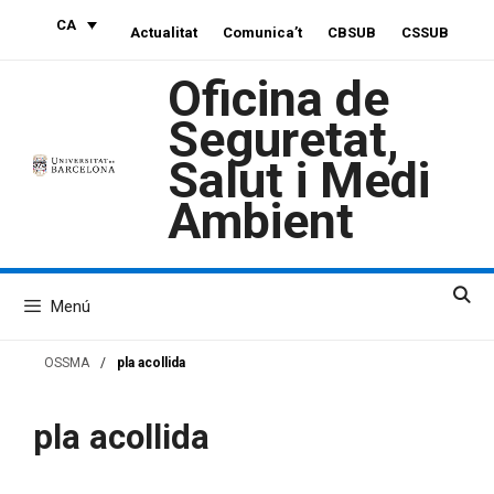
Vés
CA
Actualitat
Comunica’t
CBSUB
CSSUB
al
contingut
Oficina de
Seguretat,
Salut i Medi
Ambient
Menú
OSSMA
/
pla acollida
pla acollida