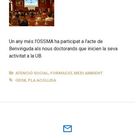
Un any més l’OSSMA ha participat a l’acte de
Benvinguda als nous doctorands que inicien la seva
activitat a la UB.
CATEGORIES
ATENCIÓ SOCIAL
,
FORMACIÓ
,
MEDI AMBIENT
ETIQUETES
ODS8
,
PLA ACOLLIDA
mail_outline