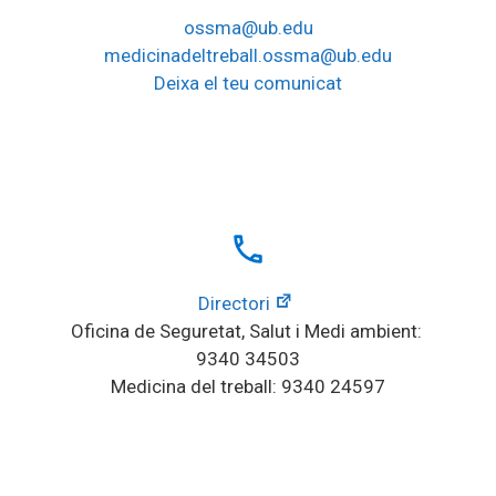
ossma@ub.edu
medicinadeltreball.ossma@ub.edu
Deixa el teu comunicat
local_phone
Directori
Oficina de Seguretat, Salut i Medi ambient: 
9340 34503
Medicina del treball: 9340 24597