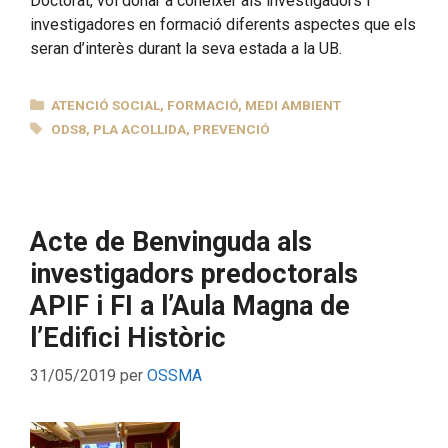
Doctorat, vol donar a conèixer als investigadors i
investigadores en formació diferents aspectes que els
seran d’interès durant la seva estada a la UB.
CATEGORIES
ATENCIÓ SOCIAL
,
FORMACIÓ
,
MEDI AMBIENT
ETIQUETES
ODS8
,
PLA ACOLLIDA
,
PREVENCIÓ
Acte de Benvinguda als
investigadors predoctorals
APIF i FI a l’Aula Magna de
l’Edifici Històric
31/05/2019
per
OSSMA