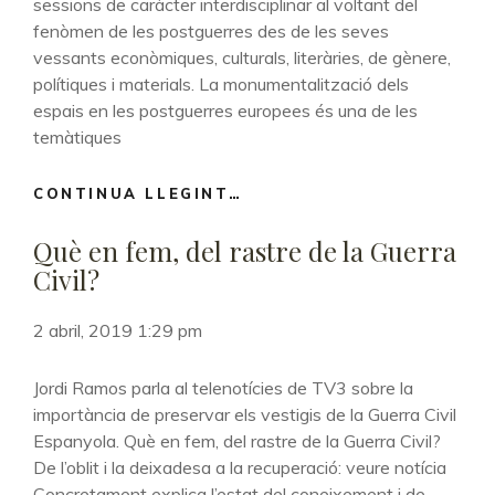
sessions de caràcter interdisciplinar al voltant del
fenòmen de les postguerres des de les seves
vessants econòmiques, culturals, literàries, de gènere,
polítiques i materials. La monumentalització dels
espais en les postguerres europees és una de les
temàtiques
CONTINUA LLEGINT…
LA
MONUMENTALITZACIÓ
Què en fem, del rastre de la Guerra
DEL
CONFLICTE
Civil?
A
LES
2 abril, 2019 1:29 pm
POSTGUERRES
EUROPEES
Jordi Ramos parla al telenotícies de TV3 sobre la
#AFTERMATHSUB19
importància de preservar els vestigis de la Guerra Civil
Espanyola. Què en fem, del rastre de la Guerra Civil?
De l’oblit i la deixadesa a la recuperació: veure notícia
Concretament explica l’estat del coneixement i de