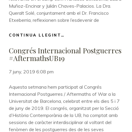
ACADÉMICA”.
Muñoz-Encinar y Julián Chaves-Palacios. La Dra.
REVISTA
Queralt Solé, conjuntament amb el Dr. Francisco
HISTORIA
Etxeberria, reflexionen sobre l’esdevenir de
CONTEMPORÁNEA
UPV
CONTINUA LLEGINT…
ETXEBERRIA,
/
FRANCISCO
EHU
Congrés Internacional Postguerres
I
SOLÉ,
#AftermathsUB19
QUERALT
(2019).
7 juny, 2019 6:08 pm
“FOSAS
COMUNES
Aquesta setmana hem participat al Congrés
DE
Internacional Postguerres / Aftermaths of War a la
LA
GUERRA
Universitat de Barcelona, celebrat entre els dies 5 i 7
CIVIL
de juny de 2019. El congrés, organitzat per la Secció
EN
d’Història Contemporània de la UB, ha comptat amb
EL
sessions de caràcter interdisciplinar al voltant del
SIGLO
fenòmen de les postguerres des de les seves