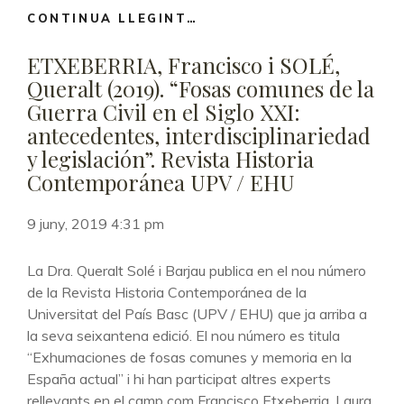
CONTINUA LLEGINT…
SOLÉ,
QUERALT
ETXEBERRIA, Francisco i SOLÉ,
(2019).
“PERVIVENCIA
Queralt (2019). “Fosas comunes de la
DE
Guerra Civil en el Siglo XXI:
LAS
antecedentes, interdisciplinariedad
FOSAS
y legislación”. Revista Historia
COMUNES
Contemporánea UPV / EHU
DE
LA
GUERRA
9 juny, 2019 4:31 pm
CIVIL
ESPAÑOLA
La Dra. Queralt Solé i Barjau publica en el nou número
EN
de la Revista Historia Contemporánea de la
EL
Universitat del País Basc (UPV / EHU) que ja arriba a
SIGLO
la seva seixantena edició. El nou número es titula
XXI.
“Exhumaciones de fosas comunes y memoria en la
EVIDENCIA
CULTURAL,
España actual” i hi han participat altres experts
PARTICULARIDAD
rellevants en el camp com Francisco Etxeberria, Laura