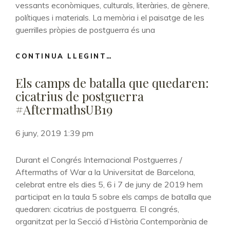
vessants econòmiques, culturals, literàries, de gènere,
polítiques i materials. La memòria i el paisatge de les
guerrilles pròpies de postguerra és una
CONTINUA LLEGINT…
MEMÒRIA
I
Els camps de batalla que quedaren:
PAISATGE
DE
cicatrius de postguerra
LA
#AftermathsUB19
GUERRILLA
DE
6 juny, 2019 1:39 pm
POSTGUERRA#AFTERMAT
Durant el Congrés Internacional Postguerres /
Aftermaths of War a la Universitat de Barcelona,
celebrat entre els dies 5, 6 i 7 de juny de 2019 hem
participat en la taula 5 sobre els camps de batalla que
quedaren: cicatrius de postguerra. El congrés,
organitzat per la Secció d’Història Contemporània de