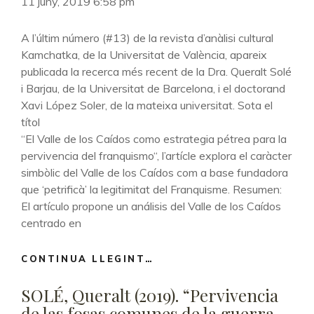
11 juny, 2019 6:58 pm
A l’últim número (#13) de la revista d’anàlisi cultural
Kamchatka, de la Universitat de València, apareix
publicada la recerca més recent de la Dra. Queralt Solé
i Barjau, de la Universitat de Barcelona, i el doctorand
Xavi López Soler, de la mateixa universitat. Sota el
títol
“El Valle de los Caídos como estrategia pétrea para la
pervivencia del franquismo“, l’artícle explora el caràcter
simbòlic del Valle de los Caídos com a base fundadora
que ‘petrificà’ la legitimitat del Franquisme. Resumen:
El artículo propone un análisis del Valle de los Caídos
centrado en
CONTINUA LLEGINT…
SOLÉ,
QUERALT
SOLÉ, Queralt (2019). “Pervivencia
I
LÓPEZ,
de las fosas comunes de la guerra