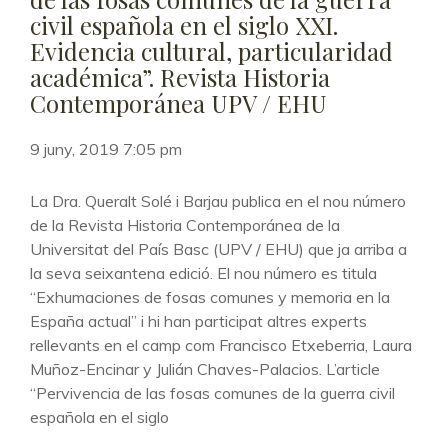
XAVI.
civil española en el siglo XXI.
(2019)
Evidencia cultural, particularidad
“EL
académica”. Revista Historia
VALLE
Contemporánea UPV / EHU
DE
LOS
CAÍDOS
9 juny, 2019 7:05 pm
COMO
ESTRATEGIA
La Dra. Queralt Solé i Barjau publica en el nou número
PÉTREA
de la Revista Historia Contemporánea de la
PARA
Universitat del País Basc (UPV / EHU) que ja arriba a
LA
la seva seixantena edició. El nou número es titula
PERVIVENCIA
“Exhumaciones de fosas comunes y memoria en la
DEL
FRANQUISMO”.
España actual” i hi han participat altres experts
REVISTA
rellevants en el camp com Francisco Etxeberria, Laura
KAMCHATKA
Muñoz-Encinar y Julián Chaves-Palacios. L’article
“Pervivencia de las fosas comunes de la guerra civil
española en el siglo