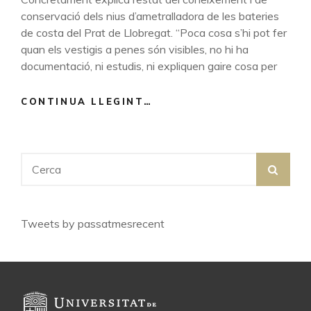
conservació dels nius d’ametralladora de les bateries
de costa del Prat de Llobregat. “Poca cosa s’hi pot fer
quan els vestigis a penes són visibles, no hi ha
documentació, ni estudis, ni expliquen gaire cosa per
CONTINUA LLEGINT…
QUÈ
EN
FEM,
DEL
Search
RASTRE
SEA
for:
DE
LA
GUERRA
Tweets by passatmesrecent
CIVIL?