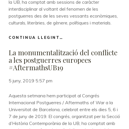
la UB, ha comptat amb sessions de caràcter
interdisciplinar al voltant del fenomen de les
postguerres des de les seves vessants econòmiques,
culturals, literàries, de gènere, polítiques i materials.
CONTINUA LLEGINT…
ELS
CAMPS
La monumentalització del conflicte
DE
BATALLA
a les postguerres europees
QUE
#AftermathsUB19
QUEDAREN:
CICATRIUS
5 juny, 2019 5:57 pm
DE
POSTGUERRA
#AFTERMATHSUB19
Aquesta setmana hem participat al Congrés
Internacional Postguerres / Aftermaths of War a la
Universitat de Barcelona, celebrat entre els dies 5, 6 i
7 de juny de 2019. El congrés, organitzat per la Secció
d’Història Contemporània de la UB, ha comptat amb