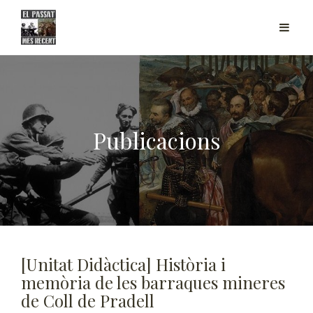
Publicacions
[Unitat Didàctica] Història i
memòria de les barraques mineres
de Coll de Pradell