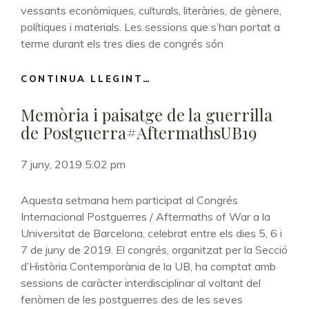
XXI:
vessants econòmiques, culturals, literàries, de gènere,
ANTECEDENTES,
polítiques i materials. Les sessions que s’han portat a
INTERDISCIPLINARIEDAD
terme durant els tres dies de congrés són
Y
LEGISLACIÓN”.
REVISTA
CONTINUA LLEGINT…
CONGRÉS
HISTORIA
INTERNACIONAL
CONTEMPORÁNEA
Memòria i paisatge de la guerrilla
POSTGUERRES
UPV
#AFTERMATHSUB19
de Postguerra#AftermathsUB19
/
EHU
7 juny, 2019 5:02 pm
Aquesta setmana hem participat al Congrés
Internacional Postguerres / Aftermaths of War a la
Universitat de Barcelona, celebrat entre els dies 5, 6 i
7 de juny de 2019. El congrés, organitzat per la Secció
d’Història Contemporània de la UB, ha comptat amb
sessions de caràcter interdisciplinar al voltant del
fenòmen de les postguerres des de les seves