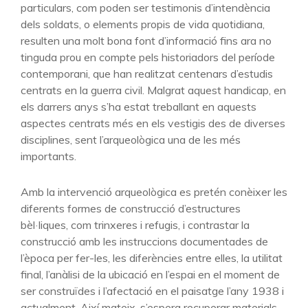
particulars, com poden ser testimonis d’intendència
dels soldats, o elements propis de vida quotidiana,
resulten una molt bona font d’informació fins ara no
tinguda prou en compte pels historiadors del període
contemporani, que han realitzat centenars d’estudis
centrats en la guerra civil. Malgrat aquest handicap, en
els darrers anys s’ha estat treballant en aquests
aspectes centrats més en els vestigis des de diverses
disciplines, sent l’arqueològica una de les més
importants.
Amb la intervenció arqueològica es pretén conèixer les
diferents formes de construcció d’estructures
bèl·liques, com trinxeres i refugis, i contrastar la
construcció amb les instruccions documentades de
l’època per fer-les, les diferències entre elles, la utilitat
final, l’anàlisi de la ubicació en l’espai en el moment de
ser construïdes i l’afectació en el paisatge l’any 1938 i
actualment. Així mateix, s’espera recuperar materials