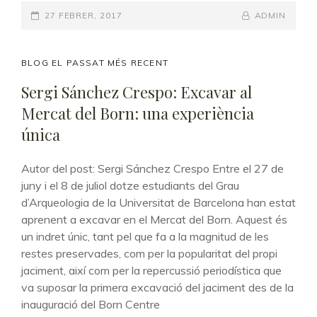
LES
POSTED-
27 FEBRER, 2017
ANÀLISIS
BY
BYLINE
ADMIN
DE
ON
LINE
RESTES
VEGETALS:
CAT
BLOG EL PASSAT MÉS RECENT
LES
LINKS
Sergi Sánchez Crespo: Excavar al
GRANS
Mercat del Born: una experiència
DESCONEGUDES
EN
única
L’ESTUDI
DELS
Autor del post: Sergi Sánchez Crespo Entre el 27 de
JACIMENTS
juny i el 8 de juliol dotze estudiants del Grau
URBANS
d’Arqueologia de la Universitat de Barcelona han estat
DELS
aprenent a excavar en el Mercat del Born. Aquest és
PERÍODES
MÉS
un indret únic, tant pel que fa a la magnitud de les
RECENTS
restes preservades, com per la popularitat del propi
jaciment, així com per la repercussió periodística que
va suposar la primera excavació del jaciment des de la
inauguració del Born Centre