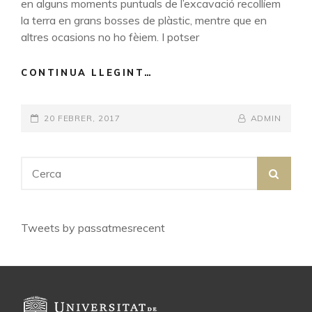
en alguns moments puntuals de l’excavació recollíem
la terra en grans bosses de plàstic, mentre que en
altres ocasions no ho fèiem. I potser
CONTINUA LLEGINT…
CINTIA
ALONSO
GAGO:
POSTED-
20 FEBRER, 2017
UNA
BY
BYLINE
ADMIN
EXCAVACIÓ
ON
LINE
ARQUEOBIOLÒGICA
Search
SEA
for:
Tweets by passatmesrecent