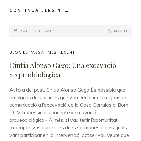
CONTINUA LLEGINT…
SERGI
SÁNCHEZ
CRESPO:
POSTED-
24 FEBRER, 2017
EXCAVAR
BY
BYLINE
ADMIN
AL
ON
LINE
MERCAT
DEL
CAT
BLOG EL PASSAT MÉS RECENT
BORN:
LINKS
Cintia Alonso Gago: Una excavació
UNA
arqueobiològica
EXPERIÈNCIA
ÚNICA
Autora del post: Cintia Alonso Gago És possible que
en alguns dels articles que van dedicar els mitjans de
comunicació a l’excavació de la Casa Corrales al Born
CCM trobéssiu el concepte «excavació
arqueobiològica». A més, si vau tenir l’oportunitat
d’apropar-vos durant les dues setmanes en les quals
vam participar en la intervenció, potser vau veure que