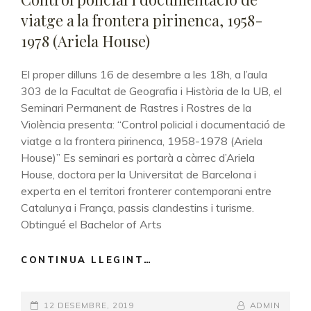
viatge a la frontera pirinenca, 1958-
1978 (Ariela House)
El proper dilluns 16 de desembre a les 18h, a l’aula
303 de la Facultat de Geografia i Història de la UB, el
Seminari Permanent de Rastres i Rostres de la
Violència presenta: “Control policial i documentació de
viatge a la frontera pirinenca, 1958-1978 (Ariela
House)” Es seminari es portarà a càrrec d’Ariela
House, doctora per la Universitat de Barcelona i
experta en el territori fronterer contemporani entre
Catalunya i França, passis clandestins i turisme.
Obtingué el Bachelor of Arts
CONTINUA LLEGINT…
CONTROL
POLICIAL
I
POSTED-
12 DESEMBRE, 2019
DOCUMENTACIÓ
BY
BYLINE
ADMIN