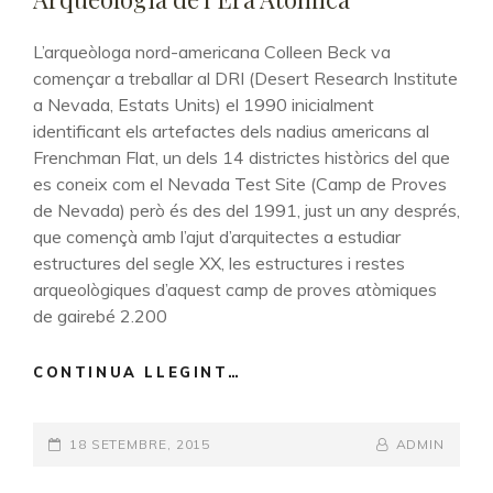
L’arqueòloga nord-americana Colleen Beck va
començar a treballar al DRI (Desert Research Institute
a Nevada, Estats Units) el 1990 inicialment
identificant els artefactes dels nadius americans al
Frenchman Flat, un dels 14 districtes històrics del que
es coneix com el Nevada Test Site (Camp de Proves
de Nevada) però és des del 1991, just un any després,
que començà amb l’ajut d’arquitectes a estudiar
estructures del segle XX, les estructures i restes
arqueològiques d’aquest camp de proves atòmiques
de gairebé 2.200
CONTINUA LLEGINT…
ARQUEOLOGIA
DE
L’ERA
POSTED-
18 SETEMBRE, 2015
ATÒMICA
BY
BYLINE
ADMIN
ON
LINE