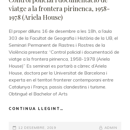
viatge a la frontera pirinenca, 1958-
1978 (Ariela House)
El proper dilluns 16 de desembre a les 18h, a l’aula
303 de la Facultat de Geografia i Història de la UB, el
Seminari Permanent de Rastres i Rostres de la
Violència presenta: “Control policial i documentació de
viatge a la frontera pirinenca, 1958-1978 (Ariela
House)” Es seminari es portarà a càrrec d’Ariela
House, doctora per la Universitat de Barcelona i
experta en el territori fronterer contemporani entre
Catalunya i França, passis clandestins i turisme.
Obtingué el Bachelor of Arts
CONTINUA LLEGINT…
CONTROL
POLICIAL
I
POSTED-
12 DESEMBRE, 2019
DOCUMENTACIÓ
BY
BYLINE
ADMIN