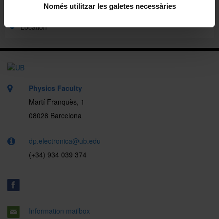
Directory
Només utilitzar les galetes necessàries
Location
Physics Faculty
Martí Franquès, 1
08028 Barcelona
dp.electronica@ub.edu
(+34) 934 039 374
Information mailbox