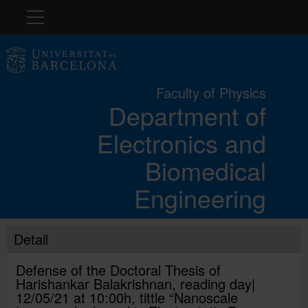
Navigation
The Department
Faculty of Physics
Department of
Teaching
Electronics and
Research
Biomedical
Engineering
Technological transfer
Detail
RRI (Responsible Research and Innovation)
Defense of the Doctoral Thesis of
Harishankar Balakrishnan, reading day|
12/05/21 at 10:00h, tittle “Nanoscale
Directory