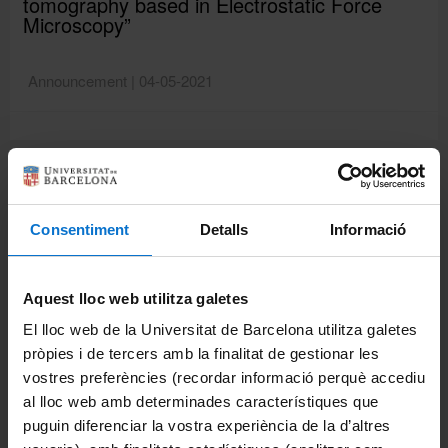
tomography based in Electrostatic Force
Microscopy”
Català
Announcement | 04-05-2021
Español
Share:
Consentiment
Detalls
Informació
Print
Portals and intranets
Aquest lloc web utilitza galetes
Student portal
El lloc web de la Universitat de Barcelona utilitza galetes
pròpies i de tercers amb la finalitat de gestionar les
Intranet (PDI and PTGAS)
vostres preferències (recordar informació perquè accediu
Campus Virtual
al lloc web amb determinades característiques que
puguin diferenciar la vostra experiència de la d’altres
Alumni UB