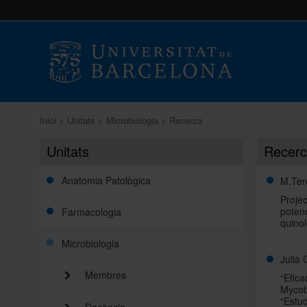
Inici
Unitats
Microbiologia
Recerca
Unitats
Recer
Anatomia Patològica
M.Ter
Proje
potenc
Farmacologia
quino
Microbiologia
Julià
Membres
“Efica
Mycob
“Estud