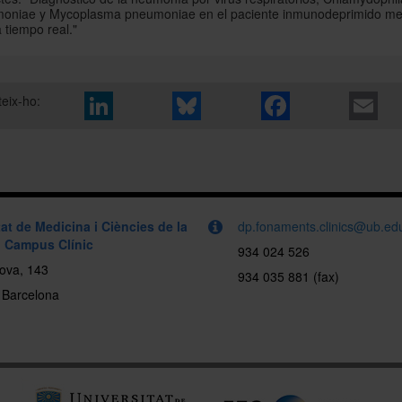
oniae y Mycoplasma pneumoniae en el paciente inmunodeprimido me
 tiempo real."
eix-ho:
at de Medicina i Ciències de la
dp.fonaments.clinics@ub.ed
| Campus Clínic
934 024 526
ova, 143
934 035 881 (fax)
 Barcelona