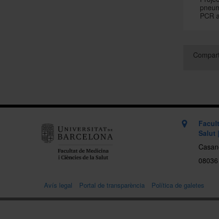
pneum
PCR a
Compart
Facult
Salut 
Casan
08036
Avís legal
Portal de transparència
Política de galetes