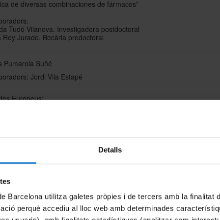
gica de diversas combinaciones de fármacos”
boradors:
da Tudó Vilanova. Investigadora postdoctoral
Rey Jurado. Becària predoctoral
 Pumarola Suñé
boradors: Jordi Vila Estapé
ctes Europeus:
Master Hospital Antimicrobial Resistance and its spread into the
community (MOSAR)
Translational research on combating antimicrobial resistance (T
(Coordinador)
Detalls
Identification and validation of novel drug targets in Gram-negative
bacteria by global search: a trans-system approach (AntiPathoGN)
Impact of specific antibiotic therapy on the prevalence of human h
resistant bacteria (SATURN)
etes
de Barcelona utilitza galetes pròpies i de tercers amb la finalitat
tes Nacionals:
mació perquè accediu al lloc web amb determinades característiq
FIS 07/0423 “Anàlisis proteómico para identificar biomarcadores d