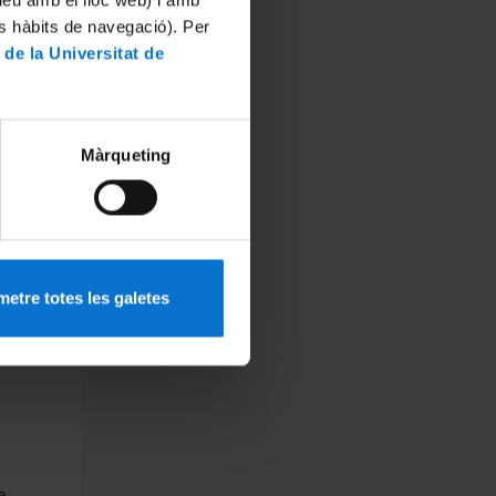
tueu amb el lloc web) i amb
es hàbits de navegació). Per
 de la Universitat de
gía
)
Màrqueting
etre totes les galetes
a