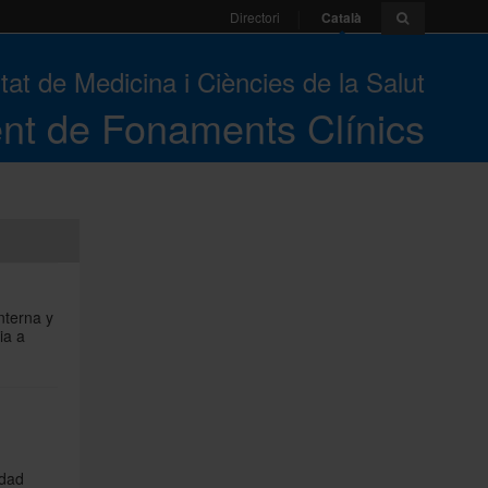
Català
Directori
tat de Medicina i Ciències de la Salut
nt de Fonaments Clínics
nterna y
ia a
idad