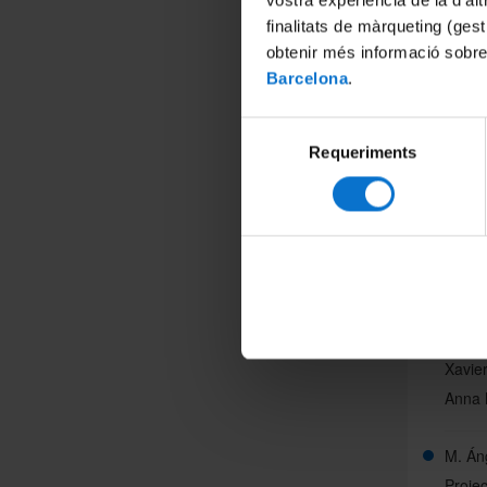
vostra experiència de la d’al
finalitats de màrqueting (gest
obtenir més informació sobre
Barcelona
.
Selecció
Requeriments
de
Col·la
consentiment
Ignas
Sara 
Anna 
Elisab
Paula
Maria
Xavier
Anna 
M. Án
Projec