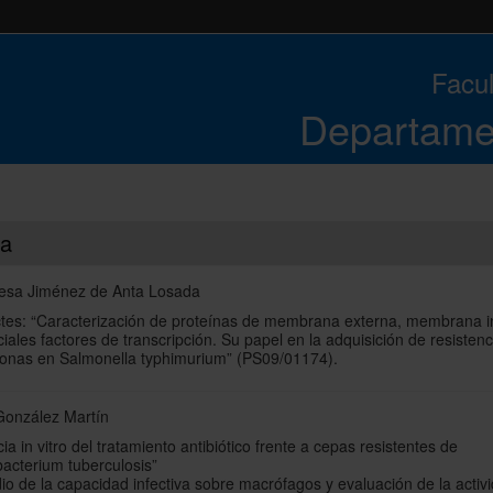
Facul
Departame
ca
esa Jiménez de Anta Losada
ctes: “Caracterización de proteínas de membrana externa, membrana i
iales factores de transcripción. Su papel en la adquisición de resistenc
lonas en Salmonella typhimurium” (PS09/01174).
 González Martín
cia in vitro del tratamiento antibiótico frente a cepas resistentes de
acterium tuberculosis”
io de la capacidad infectiva sobre macrófagos y evaluación de la activ