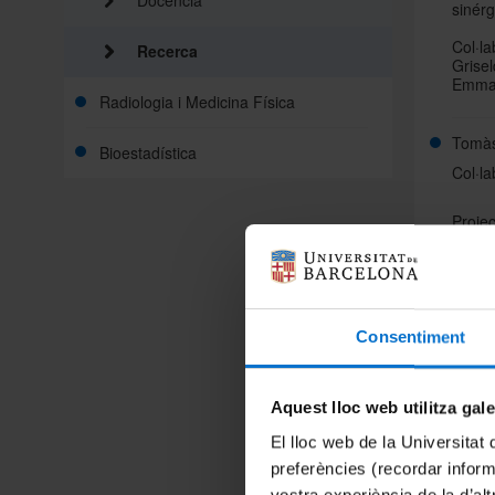
Docència
sinér
Col·la
Recerca
Grisel
Emma 
Radiologia i Medicina Física
Tomàs
Bioestadística
Col·la
Proje
Consentiment
Aquest lloc web utilitza gal
El lloc web de la Universitat 
Projec
preferències (recordar infor