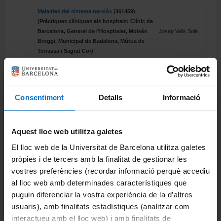
Malalties del sistema nerviós
(361459)
(Pràctiques clíniques als hospitals: Clínic de
Barcelona, General de l'Hospitalet, Moisés
Josep Valls Solé
Broggi, Municipal de Badalona, Mútua de
Terrassa i Sagrat Cor)
Malalties del sistema endocrí i
nutrició
(361456)(Pràctiques clíniques als
Enric Esmatjes
hospitals: Clínic de Barcelona, Moisés
Mompó
Broggi i Sagrat Cor)
Consentiment
Detalls
Informació
Dermatologia (361362)(Pràctiques clíniques
Teresa Estrach
Aquest lloc web utilitza galetes
al l'Hospital Clínic de Barcelona)
Panella
El lloc web de la Universitat de Barcelona utilitza galetes
Oncologia mèdica i radioteràpia (361468)
Pere Gascon
pròpies i de tercers amb la finalitat de gestionar les
(Pràctiques clíniques al l'Hospital Clínic de
Vilaplana
vostres preferències (recordar informació perquè accediu
Barcelona)
al lloc web amb determinades característiques que
Malalties del sistema renal i aparell genital
Esteban Poch
puguin diferenciar la vostra experiència de la d’altres
masculí (361453)(Pràctiques clíniques als
5è
López de Briñas
hospitals: Clínic de Barcelona i Sagrat Cor)
usuaris), amb finalitats estadístiques (analitzar com
Malalties infeccioses (361452)(Pràctiques
interactueu amb el lloc web) i amb finalitats de