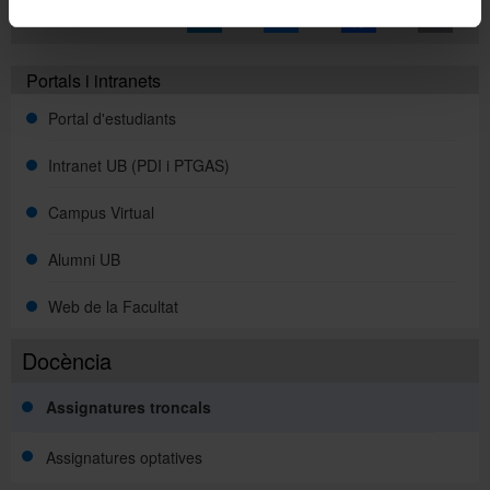
Comparteix-ho:
Portals i intranets
Portal d'estudiants
Intranet UB (PDI i PTGAS)
Campus Virtual
Alumni UB
Web de la Facultat
Docència
Assignatures troncals
Assignatures optatives