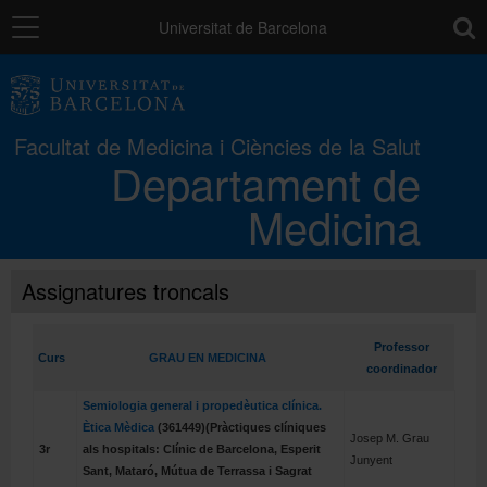
Navegació
toolb
Universitat de Barcelona
El Departament
Facultat de Medicina i Ciències de la Salut
Departament de
Estudis
Medicina
Recerca
Assignatures troncals
Gestió interna
Professor
Curs
GRAU EN MEDICINA
coordinador
Directori
Semiologia general i propedèutica clínica.
Ètica Mèdica
(361449)(Pràctiques clíniques
Josep M. Grau
3r
als hospitals: Clínic de Barcelona, Esperit
Junyent
Sant, Mataró, Mútua de Terrassa i Sagrat