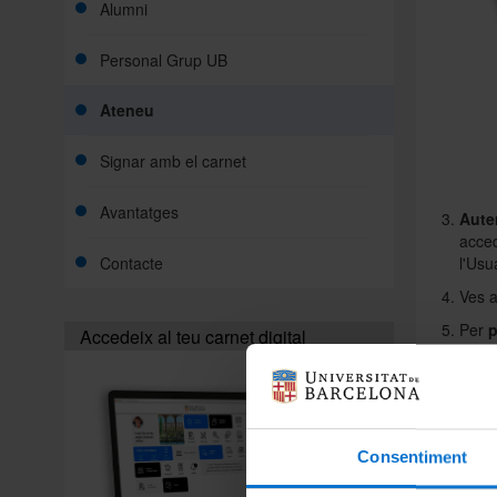
Alumni
Personal Grup UB
Ateneu
Signar amb el carnet
Avantatges
Aute
acced
Contacte
l'Usu
​Ves 
Per
p
Accedeix al teu carnet digital
Aques
la UB
Qui el po
Consentiment
Què puc 
El carnet
Com pujo