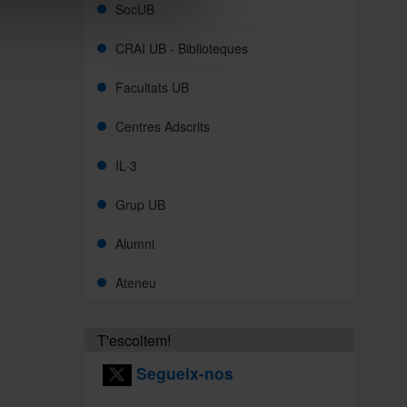
SocUB
CRAI UB - Biblioteques
Facultats UB
Centres Adscrits
IL·3
Grup UB
Alumni
Ateneu
T'escoltem!
Segueix-nos