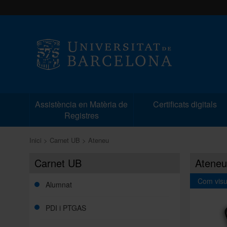
Assistència en Matèria de
Certificats digitals
Registres
Inici
Carnet UB
Ateneu
Carnet UB
Ateneu
Com visu
Alumnat
PDI i PTGAS