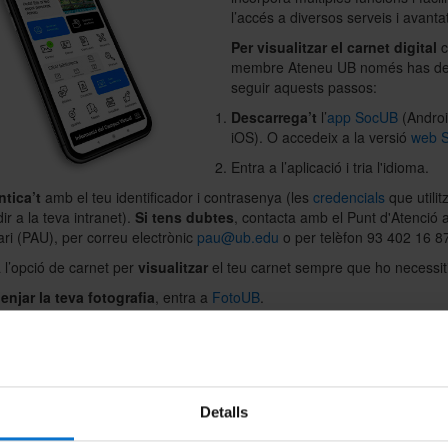
l’accés a diversos serveis i avant
​Per visualitzar el carnet digital
membre Ateneu UB només has d
seguir aquests passos: ​​
Descarrega’t
l’
app SocUB
(Androi
iOS). O accedeix a la versió
web
​Entra a l’aplicació i tria l'idioma. ​​
ntica’t
amb el teu identificador i contrasenya (les
credencials
que utilit
ir a la teva intranet).
Si tens dubtes
, contacta amb el Punt d'Atenció 
ari (PAU), per correu electrònic
pau@ub.edu
o per telèfon 93 402 16 87
a l’opció de carnet per
visualitzar
el teu carnet sempre que ho necessitis
enjar la teva fotografia
, entra a
FotoUB
.
ta foto s’incorporarà al teu carnet i al teu perfil personal d’altres serve
. La pots actualitzar un cop a l’any.​
t obtenir?​
Detalls
fer amb el carnet UB?
 digital UB també està disponible per als membres Ateneu UB.
 la meva fotografía?