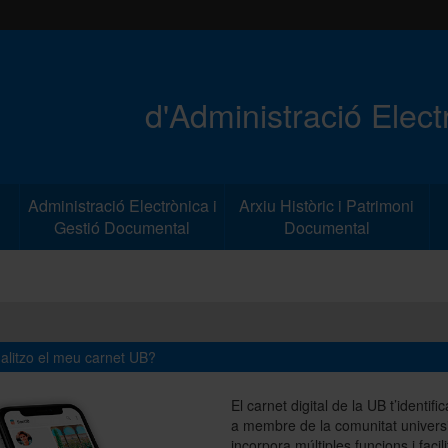
d'Administració Elec
Administració Electrònica i
Arxiu Històric i Patrimoni
Gestió Documental
Documental
alitzo el meu carnet UB?
El carnet digital de la UB t’identif
a membre de la comunitat universi
incorpora múltiples funcions i facili