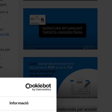
atges.
com a
e
d i
SocUB
​
zes per
a
​
. ​
is de
Informació
Com obtenir les credencials per accedir