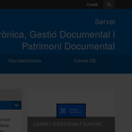
Català
Servei
trònica, Gestió Documental i
Patrimoni Documental
Seu electrònica
Carnet UB
ica com
CARNET D'ESTUDIANT EUROPEU (ESC)
tària,
ta