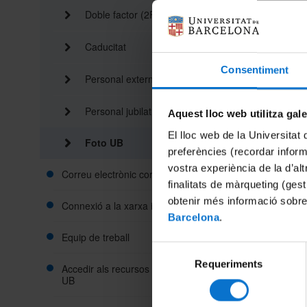
Doble factor (2FA)
Caducitat
Consentiment
Personal extern
Càrrega
Personal jubilat
Aquest lloc web utilitza gal
Per gesti
El lloc web de la Universitat 
amb les 
Foto UB
preferències (recordar infor
Si no te
vostra experiència de la d’al
Correu electrònic corporatiu
incorpora
finalitats de màrqueting (gest
Carre
obtenir més informació sobre
Connexió a la xarxa informàtica
Cl
Barcelona
.
vo
Equip de treball
Selecció
Ar
gr
Requeriments
de
Accedir als recursos des de fora de la
UB
consentiment
Selec
Una v