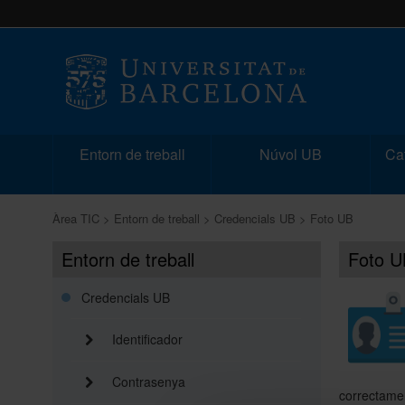
Entorn de treball
Núvol UB
Cat
Àrea TIC
Entorn de treball
Credencials UB
Foto UB
Entorn de treball
Foto U
Credencials UB
Identificador
Contrasenya
correctame