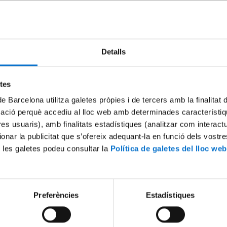
Puja la teva foto!
Detalls
etes
onar la teva fotografia, accedeix a l’aplicació
Gestió de Fotos
identifican
de Barcelona utilitza galetes pròpies i de tercers amb la finalitat
credencials UB.
mació perquè accediu al lloc web amb determinades característiq
ns cap fotografia
, l’aplicació mostra únicament les dades personals. P
tres usuaris), amb finalitats estadístiques (analitzar com interac
r-ne una seguint els passos següents:
ionar la publicitat que s’ofereix adequant-la en funció dels vostr
ga la fotografia mitjançant una de les opcions següents:
 les galetes podeu consultar la
Política de galetes del lloc web
ica el botó de la càmera, a la part superior dreta, i cerca la fotografia 
ls incorporar des del dispositiu.
rossega la fotografia des del dispositiu a l’espai central, on hi ha la ico
isa del perfil.
Preferències
Estadístiques
ciona l’àrea de la fotografia que t’interessi.
egada carregada la fotografia, se’n mostra una visualització prèvia, de