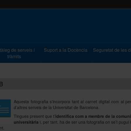
àleg de serveis i
Suport a la Docència
Seguretat de les 
tràmits
B
Aquesta fotografia s’incorpora tant al carnet digital com al per
d’altres serveis de la Universitat de Barcelona.
Tingues present que t’
identifica com a membre de la comuni
universitària
i, per tant, ha de ser una fotografia on se’t pugui i
nt.