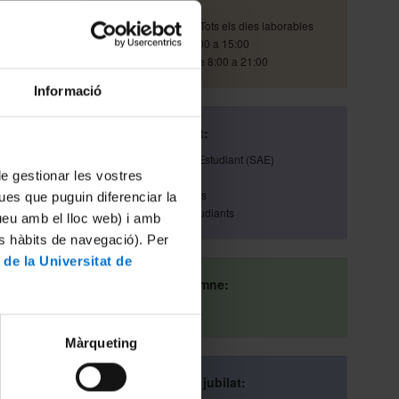
Horari d'atenció:
Tots els dies laborables
Atenció in situ: de 8:00 a 15:00
Atenció telefònica: de 8:00 a 21:00
Informació
Si ets estudiant:
Servei d'Atenció a l'Estudiant (SAE)
t-te
 de gestionar les vostres
93 355 60 00
Portal d'Estudiants
ues que puguin diferenciar la
ots
Ajuda Portal d'Estudiants
tueu amb el lloc web) i amb
es hàbits de navegació). Per
 de la Universitat de
que
Si ets antic alumne:
Web Alumni
na
Màrqueting
Si ets personal jubilat:
s d’on