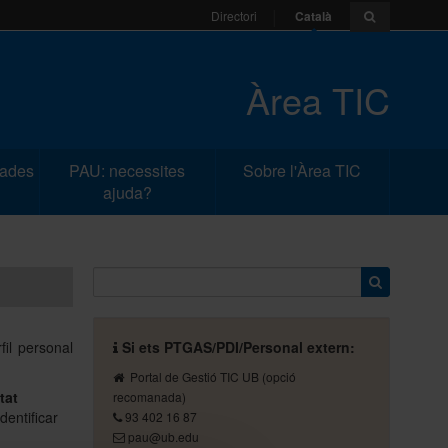
Català
Directori
Àrea TIC
dades
PAU: necessites
Sobre l'Àrea TIC
ajuda?
fil personal
Si ets PTGAS/PDI/Personal extern:
Portal de Gestió TIC UB
(opció
tat
recomanada)
dentificar
93 402 16 87
pau@ub.edu