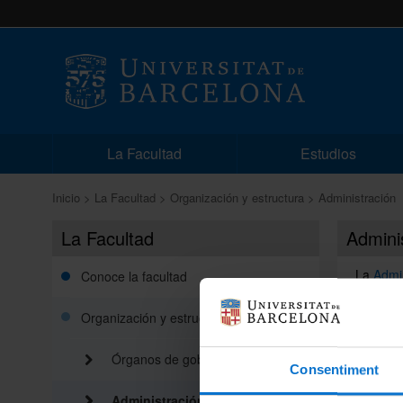
La Facultad
Estudios
Inicio
La Facultad
Organización y estructura
Administración
La Facultad
Admini
La
Admi
Conoce la facultad
dirigida
adscrito
Organización y estructura
El admin
gestión
Órganos de gobierno
Consentiment
estas ta
Administración
La Admin