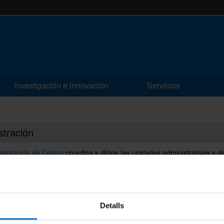
Investigación e innovación
Servicios
stración
nistración de Centro
coordina y dirige las unidades administrativas y d
s al estudiantado, personal académico y personal de administración y 
s.
istrador del centro, el señor
Félix Gómez Fernández
, es el responsa
 de las instalaciones y la persona delegada de Gerencia para lleva
Detalls
reas.
istración de Centro está en la primera planta del edificio.