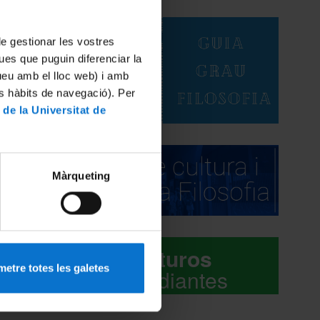
 de gestionar les vostres
ues que puguin diferenciar la
tueu amb el lloc web) i amb
es hàbits de navegació). Per
 de la Universitat de
Màrqueting
PREVIA
e, bien
Futuros
UB.
etre totes les galetes
estudiantes
vicios
torias