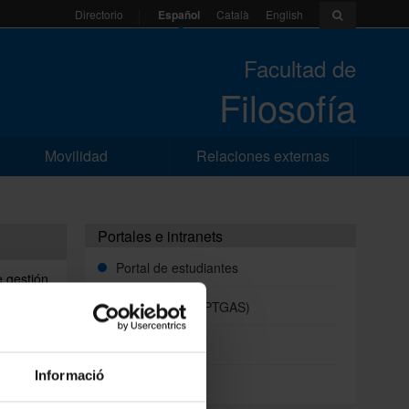
Español
Català
English
Directorio
Facultad de
Filosofía
Movilidad
Relaciones externas
Portales e intranets
Portal de estudiantes
e gestión
servicios
Intranet (PDI y PTGAS)
ble de la
Campus Virtual
r a cabo
Informació
Alumni UB