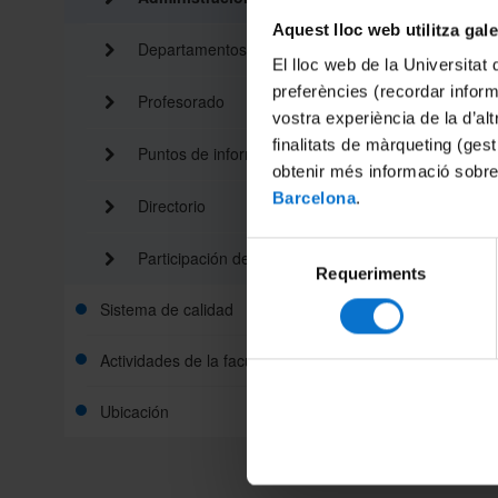
Aquest lloc web utilitza gal
Departamentos
El lloc web de la Universitat 
preferències (recordar infor
Profesorado
Organiza
vostra experiència de la d’al
finalitats de màrqueting (gest
Puntos de información
La Admini
obtenir més informació sobre
gestión s
Barcelona
.
Directorio
Selecció
Participación del alumnado
Requeriments
Secretar
de
consentiment
Sistema de calidad
Asuntos 
Cita pre
Oficina d
Actividades de la facultad
La Secre
Resp
solo par
Perso
Respo
por una a
Ubicación
Compart
Perso
Es impre
siguiente
Funcion
Funcion
Recogi
Gesti