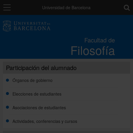
Navegación
toolb
Universidad de Barcelona
La Facultad
Facultad de
Filosofía
Estudios
Participación del alumnado
Investigación e innovación
Órganos de gobierno
Servicios
Elecciones de estudiantes
Asociaciones de estudiantes
Movilidad
Actividades, conferencias y cursos
Relaciones externas