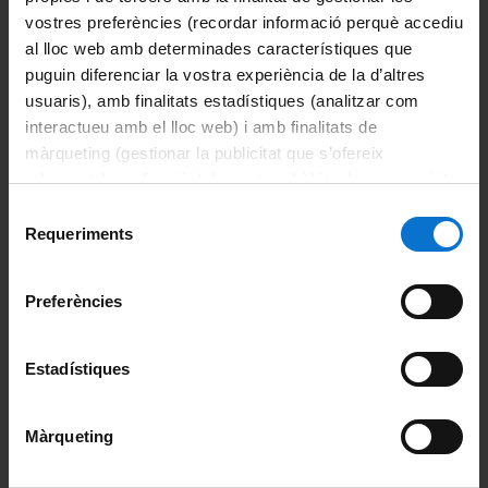
vostres preferències (recordar informació perquè accediu
al lloc web amb determinades característiques que
Profesorado
puguin diferenciar la vostra experiència de la d’altres
usuaris), amb finalitats estadístiques (analitzar com
Puntos de información
interactueu amb el lloc web) i amb finalitats de
Directorio
màrqueting (gestionar la publicitat que s’ofereix
adequant-la en funció dels vostres hàbits de navegació).
Participación del alumnado
Per obtenir més informació sobre les galetes podeu
Selecció
consultar la
Política de galetes del lloc web de la
Requeriments
de
Órganos de gobierno
Universitat de Barcelona
.
consentiment
Preferències
Elecciones de estudiantes
Asociaciones de estudiantes
Estadístiques
Actividades, conferencias y cursos
Màrqueting
Sistema de calidad