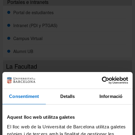
Portales e intranets
Portal de estudiantes
Directorio
Intranet (PDI y PTGAS)
Campus Virtual
Català
Alumni UB
English
La Facultad
Conoce la facultad
Organización y estructura
Consentiment
Detalls
Informació
Órganos de gobierno
Aquest lloc web utilitza galetes
Administración
El lloc web de la Universitat de Barcelona utilitza galetes
pròpies i de tercers amb la finalitat de gestionar les
Departamentos