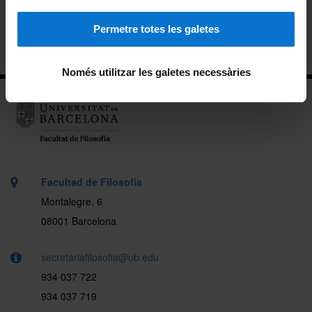
Actividades de la facultad
Permetre totes les galetes
Ubicación
Només utilitzar les galetes necessàries
Facultad de Filosofía
Montalegre, 6
08001 Barcelona
secretariafilosofia@ub.edu
934 037 722
934 037 719