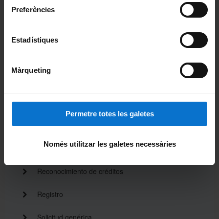
Evaluación única
Preferències
Convocatoria extraordinaria de final de estudios
Estadístiques
Documentos académicos
Màrqueting
Matrícula
Modificación de datos personales
Permetre totes les galetes
Premios extraordinarios
Només utilitzar les galetes necessàries
Reactivar recibo caducado
Reconocimiento de créditos
Registro
Solicitud genérica