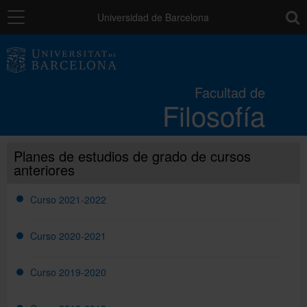
Navegación
toolb
Universidad de Barcelona
La Facultad
Facultad de
Filosofía
Estudios
Planes de estudios de grado de cursos
Investigación e innovación
anteriores
Curso 2021-2022
Servicios
Curso 2020-2021
Movilidad
Curso 2019-2020
Relaciones externas