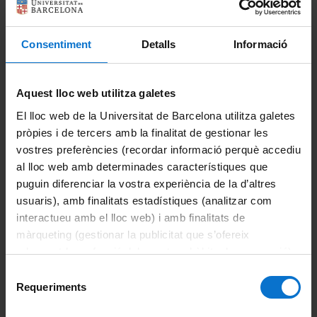
Portales e intranets
Portal de estudiantes
Consentiment
Detalls
Informació
Intranet (PDI y PTGAS)
Campus Virtual
Aquest lloc web utilitza galetes
El lloc web de la Universitat de Barcelona utilitza galetes
Alumni UB
pròpies i de tercers amb la finalitat de gestionar les
vostres preferències (recordar informació perquè accediu
Trámites académicos y administrativos
al lloc web amb determinades característiques que
puguin diferenciar la vostra experiència de la d’altres
Grado
usuaris), amb finalitats estadístiques (analitzar com
interactueu amb el lloc web) i amb finalitats de
Acceso al Grado de Filosofía
màrqueting (gestionar la publicitat que s’ofereix
adequant-la en funció dels vostres hàbits de navegació).
Acreditación de lengua extranjera en los estudios
de grado
Per obtenir més informació sobre les galetes podeu
Selecció
consultar la
Política de galetes del lloc web de la
Requeriments
de
Asociaciones y actividades de los estudiantes
Universitat de Barcelona
.
consentiment