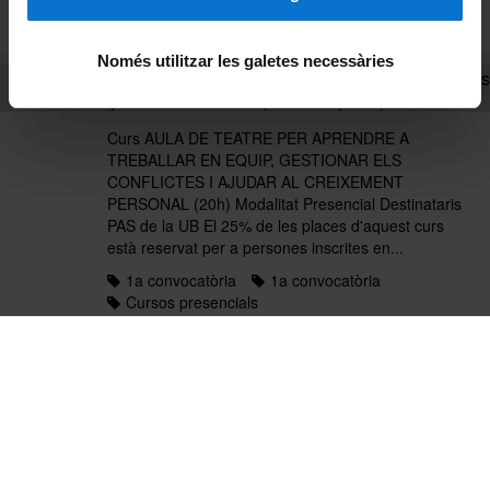
Hàbits saludables, creixement personal i visites
Llistat alfabètic
PGE23
Només utilitzar les galetes necessàries
Aula de teatre per aprendre a treballar en equip, gestionar els
conflictes i ajudar al creixement personal ( 20h )
Curs AULA DE TEATRE PER APRENDRE A
TREBALLAR EN EQUIP, GESTIONAR ELS
CONFLICTES I AJUDAR AL CREIXEMENT
PERSONAL (20h) Modalitat Presencial Destinataris
PAS de la UB El 25% de les places d'aquest curs
està reservat per a persones inscrites en...
1a convocatòria
1a convocatòria
Cursos presencials
Hàbits saludables, creixement personal i visites
Llistat alfabètic
PGE23
Autoconeixement a través dels centres d'energia ( 18h )
Curs AUTOCONEIXEMENT A TRAVÉS DELS
CENTRES D'ENERGIA ( 18h ) Modalitat Presencial.
Destinataris PAS de la UB. El 25% de les places