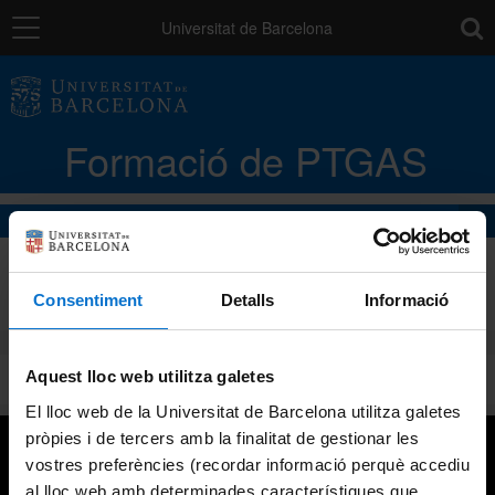
Navegació
toolb
Universitat de Barcelona
La unitat
Formació de PTGAS
Catàleg de la formació del PTGAS
Cursos Convocatòria 2023
Cursos a mida
1a convocatòria
(16)
2a convocatòria
(12)
Consentiment
Detalls
Informació
Neteja
Normativa
Aquest lloc web utilitza galetes
Neteja'ls tots
Autoaprenentatge
El lloc web de la Universitat de Barcelona utilitza galetes
pròpies i de tercers amb la finalitat de gestionar les
Cursos que es poden sol·licitar en el marc del Pla de
vostres preferències (recordar informació perquè accediu
gestió de l'experiència
Ajuts
al lloc web amb determinades característiques que