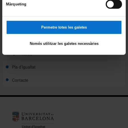
Butlletins setmanals
Màrqueting
Efeministèrides
Memòries anuals
Permetre totes les galetes
Premis
Només utilitzar les galetes necessàries
Xifres
Pla d’Igualtat
Contacte