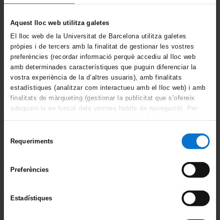
Aquest lloc web utilitza galetes
Comparteix-ho:
El lloc web de la Universitat de Barcelona utilitza galetes
pròpies i de tercers amb la finalitat de gestionar les vostres
preferències (recordar informació perquè accediu al lloc web
La Unitat
amb determinades característiques que puguin diferenciar la
vostra experiència de la d’altres usuaris), amb finalitats
Equip
estadístiques (analitzar com interactueu amb el lloc web) i amb
finalitats de màrqueting (gestionar la publicitat que s’ofereix
La Comissió d’Igualtat
adequant-la en funció dels vostres hàbits de navegació). Per
obtenir més informació sobre les galetes podeu consultar la
Grups de treball
Política de galetes del lloc web de la Universitat de
Selecció
Barcelona
.
Requeriments
de
Què fem?
consentiment
Preferències
Activitats
Bateig d’aules
Estadístiques