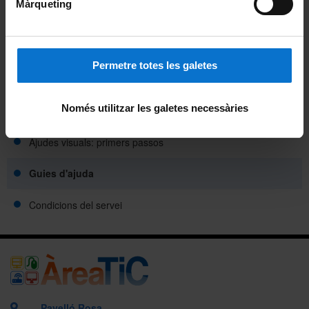
Màrqueting
Obrir una incidència o avaria
Consultar els meus tiquets
Permetre totes les galetes
Control remot
Només utilitzar les galetes necessàries
Etiqueta PAU
Ajudes visuals: primers passos
Guies d'ajuda
Condicions del servei
Pavelló Rosa