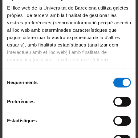
Servei d'Atenció a l'Estudiant (SAE)
El lloc web de la Universitat de Barcelona utilitza galetes
93 355 60 00
pròpies i de tercers amb la finalitat de gestionar les
Portal d'Estudiants
vostres preferències (recordar informació perquè accediu
Ajuda Portal d'Estudiants
al lloc web amb determinades característiques que
puguin diferenciar la vostra experiència de la d’altres
usuaris), amb finalitats estadístiques (analitzar com
Si ets antic alumne:
interactueu amb el lloc web) i amb finalitats de
Web Alumni
màrqueting (gestionar la publicitat que s’ofereix
adequant-la en funció dels vostres hàbits de navegació).
Per obtenir més informació sobre les galetes podeu
Selecció
consultar la
Política de galetes del lloc web de la
Requeriments
Si ets personal jubilat:
de
Universitat de Barcelona
.
consentiment
Web Ateneu
Preferències
PAU: necessites ajuda?
Estadístiques
Demanar un servei / Obrir una sol·licitud