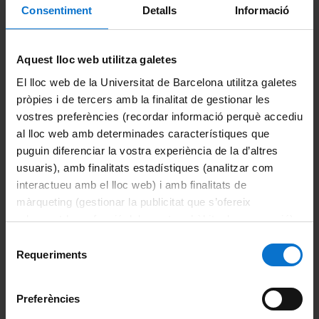
Consentiment
Detalls
Informació
Avisos Medicina
Aquest lloc web utilitza galetes
BECA GENERALITAT / MINISTERI CURS 2026-27
El lloc web de la Universitat de Barcelona utilitza galetes
Prematrícula troncals, grups de pràctiques i optatives del
pròpies i de tercers amb la finalitat de gestionar les
grau en Medicina curs 2026-27- Del 20 al 23 de juliol -
vostres preferències (recordar informació perquè accediu
Informació actualitzada
al lloc web amb determinades característiques que
puguin diferenciar la vostra experiència de la d’altres
usuaris), amb finalitats estadístiques (analitzar com
interactueu amb el lloc web) i amb finalitats de
Informació del grau
màrqueting (gestionar la publicitat que s’ofereix
adequant-la en funció dels vostres hàbits de navegació).
Informació destacada
Per obtenir més informació sobre les galetes podeu
Selecció
consultar la
Política de galetes del lloc web de la
Requeriments
de
Avaluació
Universitat de Barcelona
.
consentiment
Preferències
Beques i ajuts