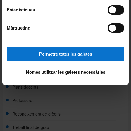
Calendari acadèmic
Estadístiques
Horaris de classe
Màrqueting
Itineraris, mencions i optativitat
Aules
Mobilitat
Permetre totes les galetes
Organització i metodologia docent
Només utilitzar les galetes necessàries
Pla d'acció tutorial
Plans docents
Accions de suport i d'orientació
Professorat
Reconeixement de crèdits
Treball final de grau