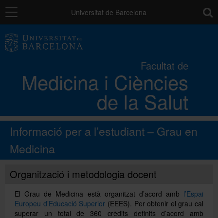
Navegació
toolb
Universitat de Barcelona
La Facultat
Facultat de
Medicina i Ciències
Els campus
de la Salut
Docència
Informació per a l’estudiant – Grau en
Recerca
Medicina
Organització i metodologia docent
Mobilitat
El Grau de Medicina està organitzat d’acord amb
l’Espai
Europeu d’Educació Superior
(EEES). Per obtenir el grau cal
Convocatòries i ajuts
superar un total de 360 crèdits definits d’acord amb