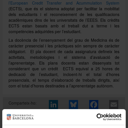
l’European Credit Transfer and Acummulation System
(ECTS), que és el sistema adoptat per facilitar la mobilitat
dels estudiants i el reconeixement de les qualificacions
Directori
acadèmiques dins de les universitats de l’EEES. Els crèdits
ECTS estan basats amb el treball dut a terme i les
competències adquirides per l’estudiant.
Español
La docència de l’ensenyament del grau de Medicina és de
caràcter presencial i les pràctiques són sempre de caràcter
obligatori. El pla docent de cada assignatura defineix les
English
activitats, metodologies i el sistema d’avaluació de
l’aprenentatge. Els plans docents estan dissenyats tot
considerant que un crèdit ECTS equival a 25 hores de
dedicació de l’estudiant, incloent-hi el total d’hores
presencials, el temps d’elaboració de treballs dirigits, així
com el total d’hores destinades a l’aprenentatge autònom.
Comparteix-ho: